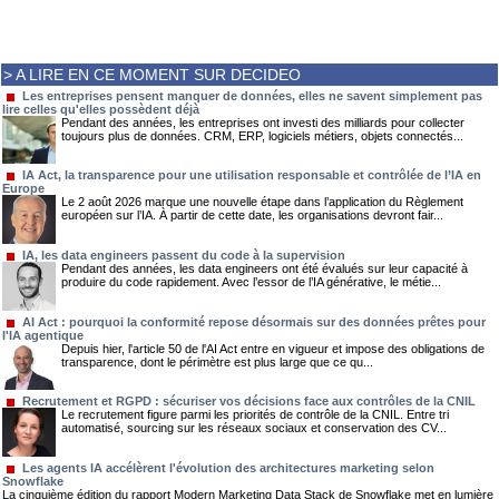
> A LIRE EN CE MOMENT SUR DECIDEO
Les entreprises pensent manquer de données, elles ne savent simplement pas
lire celles qu'elles possèdent déjà
Pendant des années, les entreprises ont investi des milliards pour collecter
toujours plus de données. CRM, ERP, logiciels métiers, objets connectés...
IA Act, la transparence pour une utilisation responsable et contrôlée de l’IA en
Europe
Le 2 août 2026 marque une nouvelle étape dans l’application du Règlement
européen sur l’IA. À partir de cette date, les organisations devront fair...
IA, les data engineers passent du code à la supervision
Pendant des années, les data engineers ont été évalués sur leur capacité à
produire du code rapidement. Avec l’essor de l’IA générative, le métie...
AI Act : pourquoi la conformité repose désormais sur des données prêtes pour
l'IA agentique
Depuis hier, l'article 50 de l'AI Act entre en vigueur et impose des obligations de
transparence, dont le périmètre est plus large que ce qu...
Recrutement et RGPD : sécuriser vos décisions face aux contrôles de la CNIL
Le recrutement figure parmi les priorités de contrôle de la CNIL. Entre tri
automatisé, sourcing sur les réseaux sociaux et conservation des CV...
Les agents IA accélèrent l'évolution des architectures marketing selon
Snowflake
La cinquième édition du rapport Modern Marketing Data Stack de Snowflake met en lumière