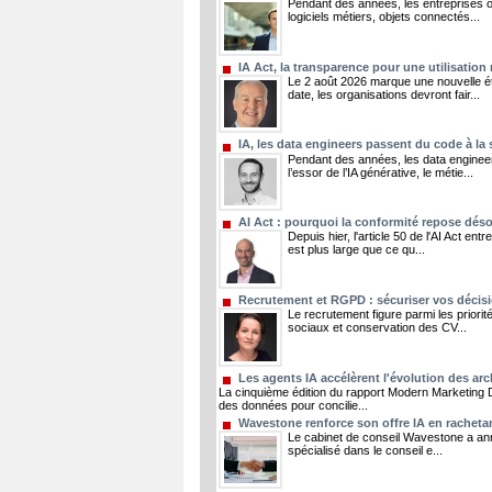
Pendant des années, les entreprises on
logiciels métiers, objets connectés...
IA Act, la transparence pour une utilisation
Le 2 août 2026 marque une nouvelle éta
date, les organisations devront fair...
IA, les data engineers passent du code à la
Pendant des années, les data engineer
l’essor de l’IA générative, le métie...
AI Act : pourquoi la conformité repose dés
Depuis hier, l'article 50 de l'AI Act e
est plus large que ce qu...
Recrutement et RGPD : sécuriser vos décisi
Le recrutement figure parmi les priorit
sociaux et conservation des CV...
Les agents IA accélèrent l'évolution des ar
La cinquième édition du rapport Modern Marketing D
des données pour concilie...
Wavestone renforce son offre IA en rachetan
Le cabinet de conseil Wavestone a annon
spécialisé dans le conseil e...