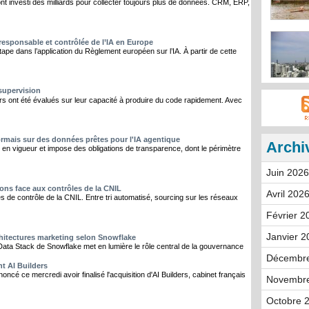
t investi des milliards pour collecter toujours plus de données. CRM, ERP,
 responsable et contrôlée de l’IA en Europe
pe dans l’application du Règlement européen sur l’IA. À partir de cette
 supervision
s ont été évalués sur leur capacité à produire du code rapidement. Avec
ormais sur des données prêtes pour l'IA agentique
Archi
ntre en vigueur et impose des obligations de transparence, dont le périmètre
Juin 2026
ons face aux contrôles de la CNIL
Avril 2026
és de contrôle de la CNIL. Entre tri automatisé, sourcing sur les réseaux
Février 2
Janvier 2
chitectures marketing selon Snowflake
ata Stack de Snowflake met en lumière le rôle central de la gouvernance
Décembre
t AI Builders
cé ce mercredi avoir finalisé l'acquisition d'AI Builders, cabinet français
Novembre
Octobre 2