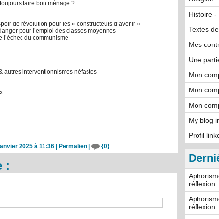
 toujours faire bon ménage ?
Histoire -
ir de révolution pour les « constructeurs d’avenir »
Textes de
danger pour l’emploi des classes moyennes
s de l’échec du communisme
Mes cont
Une parti
s & autres interventionnismes néfastes
Mon comp
Mon comp
ux
Mon comp
My blog i
Profil lin
anvier 2025 à 11:36
|
Permalien
|
{0}
Derni
 :
Aphorisme
réflexion 
Aphorisme
réflexion 