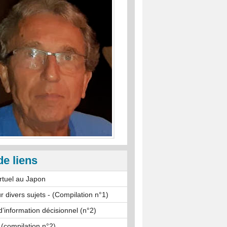
de liens
rtuel au Japon
r divers sujets - (Compilation n°1)
’information décisionnel (n°2)
 (compilation n°2)