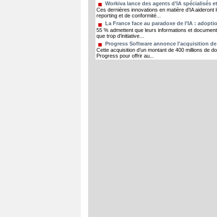
Workiva lance des agents d’IA spécialisés et
Ces dernières innovations en matière d’IA aideront 
reporting et de conformité...
La France face au paradoxe de l’IA : adopt
55 % admettent que leurs informations et documents 
que trop d’initiative...
Progress Software annonce l'acquisition de 
Cette acquisition d’un montant de 400 millions de do
Progress pour offrir au...