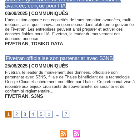
avancée, conçue pour l’IA
03/09/2025
|
COMMUNIQUÉS
L’acquisition apporte des capacités de transformation avancées, multi-
moteurs, ainsi que l’innovation open source dans plateforme gouvernée
de Fivetran. Les entreprises peuvent ainsi préparer et activer des
données fiables pour l’IA. Fivetran, le leader du mouvement des
données, annonce...
FIVETRAN
,
TOBIKO DATA
Fivetran officialise son partenariat avec S3NS
25/08/2025
|
COMMUNIQUÉS
Fivetran, le leader du mouvement des données, officialise son
partenariat avec S3NS, filiale de Thales bénéficiant de la technologie
Google Cloud et entièrement contrôlée par Thales. Ce partenariat vise à
répondre aux enjeux croissants de souveraineté, de sécurité et de
conformité réglementaire...
FIVETRAN
,
S3NS
1
2
3
4
5
»
...
7