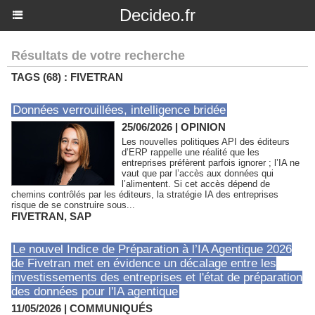
Decideo.fr
Résultats de votre recherche
TAGS (68) : FIVETRAN
Données verrouillées, intelligence bridée
25/06/2026
|
OPINION
Les nouvelles politiques API des éditeurs
d’ERP rappelle une réalité que les
entreprises préfèrent parfois ignorer ; l’IA ne
vaut que par l’accès aux données qui
l’alimentent. Si cet accès dépend de
chemins contrôlés par les éditeurs, la stratégie IA des entreprises
risque de se construire sous...
FIVETRAN
,
SAP
Le nouvel Indice de Préparation à l’IA Agentique 2026
de Fivetran met en évidence un décalage entre les
investissements des entreprises et l'état de préparation
des données pour l'IA agentique
11/05/2026
|
COMMUNIQUÉS