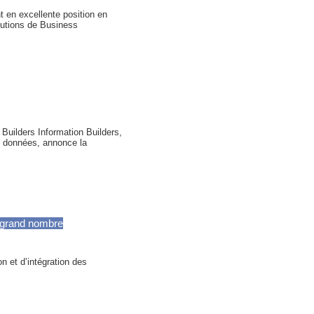
t en excellente position en
olutions de Business
 Builders Information Builders,
des données, annonce la
s grand nombre
on et d’intégration des