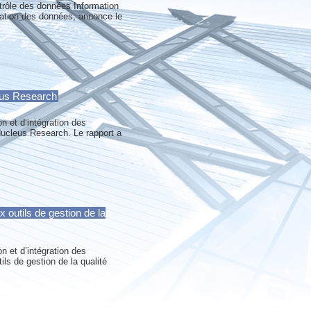
trôle des données Information
égration des données, annonce le
eus Research
on et d’intégration des
Nucleus Research. Le rapport a
outils de gestion de la
on et d’intégration des
s de gestion de la qualité