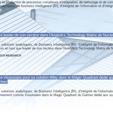
e la production de processus complexes d’intégration, de nettoyage et de con
nalytiques, de business intelligence (BI), d’intégrité de l’information et d’int
é leader de son secteur dans l'Analytics Technology Matrix de Nucl
 solutions analytiques, de Business Intelligence (BI), d’intégrité de l’informati
n en tant que leader de son secteur dans l'Analytics Technology Matrix de 
EUS RESEARCH
 Visionnaire pour sa solution iWay dans le Magic Quadrant dédié aux 
rtner
 solutions analytiques, de Business Intelligence (BI), d’intégrité de l’informati
nement comme Visionnaire dans le Magic Quadrant du Gartner dédié aux outil