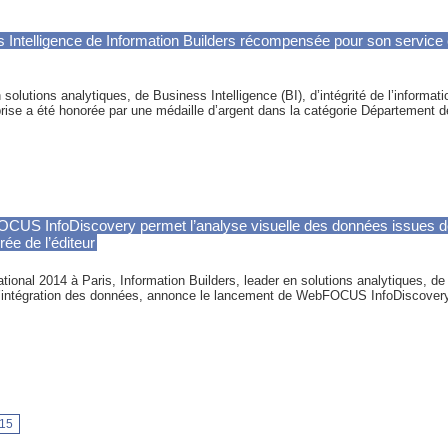
 Intelligence de Information Builders récompensée pour son service cl
 solutions analytiques, de Business Intelligence (BI), d’intégrité de l’informati
rise a été honorée par une médaille d’argent dans la catégorie Département d
OCUS InfoDiscovery permet l’analyse visuelle des données issues de
rée de l’éditeur
tional 2014 à Paris, Information Builders, leader en solutions analytiques, de 
t d’intégration des données, annonce le lancement de WebFOCUS InfoDiscovery. 
15