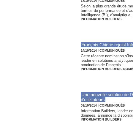
17/10/2014
|
COMMUNIQUÉS
Selon la plus grande étude mon
termes de performance et d’aut
Intelligence (BI), d'analytique,.
INFORMATION BUILDERS
François Chiche rejoint In
14/10/2014
|
COMMUNIQUÉS
Cette récente nomination s’ins
leader en solutions analytiques
nomination de François...
INFORMATION BUILDERS
,
NOMI
Une nouvelle solution de 
d’utilisateurs
09/10/2014
|
COMMUNIQUÉS
Information Builders, leader en
données, annonce la disponibil
INFORMATION BUILDERS