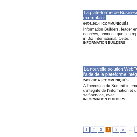
La plate-forme de Business
exemplaire
04/08/2014
|
COMMUNIQUÉS
Information Builders, leader en
données, annonce que l’entrep
in Biz International. Cette...
INFORMATION BUILDERS
La nouvelle solution WebF
l’aide de la plateforme intég
24/06/2014
|
COMMUNIQUÉS
A l’occasion du Summit interna
d’intégrité de l’information e
self-service, avec...
INFORMATION BUILDERS
1
2
3
4
5
»
...