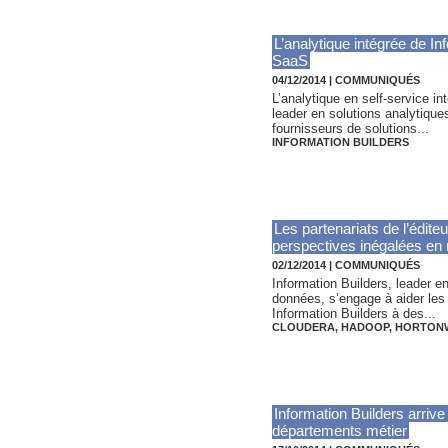
L’analytique intégrée de In
SaaS
04/12/2014
|
COMMUNIQUÉS
L’analytique en self-service i
leader en solutions analytiques
fournisseurs de solutions...
INFORMATION BUILDERS
Les partenariats de l’édit
perspectives inégalées en 
02/12/2014
|
COMMUNIQUÉS
Information Builders, leader en
données, s’engage à aider les 
Information Builders à des...
CLOUDERA
,
HADOOP
,
HORTON
Information Builders arriv
départements métier