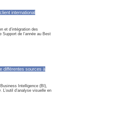
ient international
on et d’intégration des
e Support de l’année au Best
 différentes sources à
Business Intelligence (BI),
L’outil d’analyse visuelle en