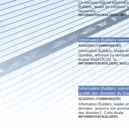
Ce nouveau logiciel automatis
Builders, leader en solutions a
lancement...
INFORMATION BUILDERS
,
MDM
Information Builders nomm
21/01/2015
|
COMMUNIQUÉS
Information Builders, leader en
données, annonce sa nominatio
évalué WebFOCUS, la...
INFORMATION BUILDERS
,
NUCL
Information Builders nommé
qualité des données du Ga
11/12/2014
|
COMMUNIQUÉS
Information Builders, leader en
données, annonce son position
des données1. Cette étude...
INFORMATION BUILDERS