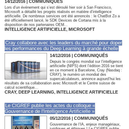
14/12/2016
|
COMMUNIQUÉS
Lors d’un événement qui s’est déroulé hier soir à San Francisco,
Microsoft a détaillé les progrès réalisés en matière d’intelligence
artificielle. De nombreux services ont été annoncés : le ChatBot Zo a
été officiellement lancé, le SDK Devices de Cortana mis à la
disposition de nos partenaires OEM...
INTELLIGENCE ARTIFICIELLE
,
MICROSOFT
Cray collabore avec les leaders du marché pour doper
les performances du Deep Learning à grande échelle
14/12/2016
|
COMMUNIQUÉS
Depuis le congrès mondial sur l’intelligence
artificielle (NIPS) dont l’édition 2016 se tient
en ce moment à Barcelone, Cray (Nasdaq :
CRAY), le numéro un mondial des
supercalculateurs, annonce aujourd’hui les
résultats de sa collaboration avec Microsoft et le Centre suisse de
calcul scientifique...
CRAY
,
DEEP LEARNING
,
INTELLIGENCE ARTIFICIELLE
Le CIGREF publie les actes du colloque «
Gouvernance de l'Intelligence Artificielle »
05/12/2016
|
COMMUNIQUÉS
Gouvernance de l’IA, enjeux managériaux,
juridiques et éthiques ! Le CIGREF publie