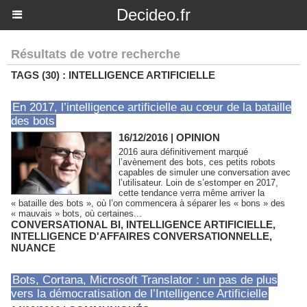
Decideo.fr
Résultats de votre recherche
TAGS (30) : INTELLIGENCE ARTIFICIELLE
En 2017, l’intelligence artificielle au cœur de la bataille
des bots
16/12/2016
|
OPINION
2016 aura définitivement marqué
l’avènement des bots, ces petits robots
capables de simuler une conversation avec
l’utilisateur. Loin de s’estomper en 2017,
cette tendance verra même arriver la
« bataille des bots », où l’on commencera à séparer les « bons » des
« mauvais » bots, où certaines...
CONVERSATIONAL BI
,
INTELLIGENCE ARTIFICIELLE
,
INTELLIGENCE D'AFFAIRES CONVERSATIONNELLE
,
NUANCE
Bots, Cortana, Microsoft Translator : un pas de plus
vers la démocratisation de l’Intelligence Artificielle