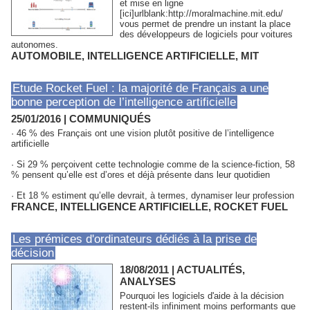
et mise en ligne
[ici]urlblank:http://moralmachine.mit.edu/
vous permet de prendre un instant la place
des développeurs de logiciels pour voitures
autonomes.
AUTOMOBILE
,
INTELLIGENCE ARTIFICIELLE
,
MIT
Etude Rocket Fuel : la majorité de Français a une
bonne perception de l’intelligence artificielle
25/01/2016
|
COMMUNIQUÉS
· 46 % des Français ont une vision plutôt positive de l’intelligence
artificielle
· Si 29 % perçoivent cette technologie comme de la science-fiction, 58
% pensent qu’elle est d’ores et déjà présente dans leur quotidien
· Et 18 % estiment qu’elle devrait, à termes, dynamiser leur profession
FRANCE
,
INTELLIGENCE ARTIFICIELLE
,
ROCKET FUEL
Les prémices d'ordinateurs dédiés à la prise de
décision
18/08/2011
|
ACTUALITÉS,
ANALYSES
Pourquoi les logiciels d'aide à la décision
restent-ils infiniment moins performants que