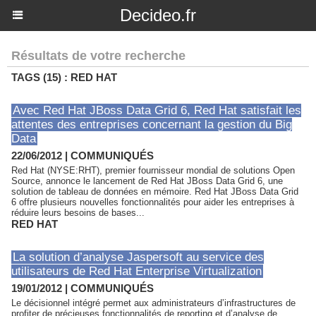
Decideo.fr
Résultats de votre recherche
TAGS (15) : RED HAT
Avec Red Hat JBoss Data Grid 6, Red Hat satisfait les
attentes des entreprises concernant la gestion du Big
Data
22/06/2012
|
COMMUNIQUÉS
Red Hat (NYSE:RHT), premier fournisseur mondial de solutions Open
Source, annonce le lancement de Red Hat JBoss Data Grid 6, une
solution de tableau de données en mémoire. Red Hat JBoss Data Grid
6 offre plusieurs nouvelles fonctionnalités pour aider les entreprises à
réduire leurs besoins de bases...
RED HAT
La solution d’analyse Jaspersoft au service des
utilisateurs de Red Hat Enterprise Virtualization
19/01/2012
|
COMMUNIQUÉS
Le décisionnel intégré permet aux administrateurs d’infrastructures de
profiter de précieuses fonctionnalités de reporting et d’analyse de