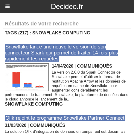
Decideo.fr
Résultats de votre recherche
TAGS (217) : SNOWFLAKE COMPUTING
Snowflake lance une nouvelle version de son
connecteur Spark qui permet de traiter 14 fois plus
rapidement les requêtes
14/04/2020
|
COMMUNIQUÉS
La version 2.6.0 du Spark Connector de
Snowflake permet d'utiliser le format de
restitution Apache Arrow et les données de
requêtes en cache de Snowflake pour
augmenter considérablement les
performances de traitement. Snowflake, la plateforme de données dans
le cloud annonce le lancement de la...
SNOWFLAKE COMPUTING
Qlik rejoint le programme Snowflake Partner Connect
31/03/2020
|
COMMUNIQUÉS
La solution Qlik d’intégration de données en temps réel est désormais