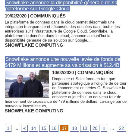
Snowflake annonce la disponibilité générale de sa
plateforme sur Google Cloud
19/02/2020
|
COMMUNIQUÉS
La plateforme de données dans le cloud permet désormais une
intégration transparente et sécurisée des données dans toutes les
entreprises sur l’infrastructure de Google Cloud. Snowflake, la
plateforme de données dans le cloud, annonce aujourd’hui la
disponibilité générale de sa solution sur Google...
SNOWFLAKE COMPUTING
Snowflake annonce une nouvelle levée de fonds de
$479 Millions et augmente sa valorisation à $12.4B
10/02/2020
|
COMMUNIQUÉS
Dragoneer et Salesforce en tant que
partenaire stratégique à l’origine de ce tour
de financement en séries G. Snowflake la
plateforme de données dans le cloud,
annonce aujourd'hui un nouveau tour de
financement de croissance de 479 millions de dollars, co-dirigé par de
nouveaux investisseurs,...
SNOWFLAKE COMPUTING
1
...
«
14
15
16
17
18
19
20
»
...
22