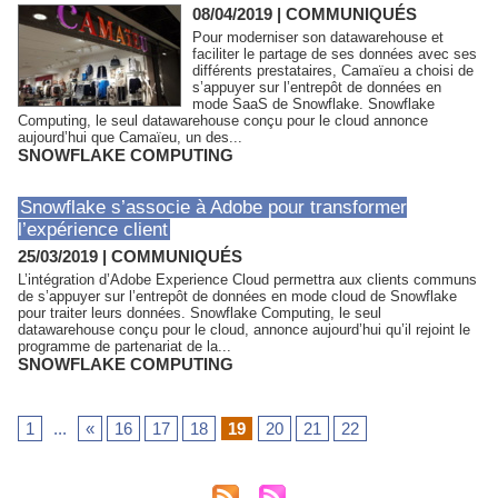
08/04/2019
|
COMMUNIQUÉS
Pour moderniser son datawarehouse et
faciliter le partage de ses données avec ses
différents prestataires, Camaïeu a choisi de
s’appuyer sur l’entrepôt de données en
mode SaaS de Snowflake. Snowflake
Computing, le seul datawarehouse conçu pour le cloud annonce
aujourd’hui que Camaïeu, un des...
SNOWFLAKE COMPUTING
Snowflake s’associe à Adobe pour transformer
l’expérience client
25/03/2019
|
COMMUNIQUÉS
L’intégration d’Adobe Experience Cloud permettra aux clients communs
de s’appuyer sur l’entrepôt de données en mode cloud de Snowflake
pour traiter leurs données. Snowflake Computing, le seul
datawarehouse conçu pour le cloud, annonce aujourd’hui qu’il rejoint le
programme de partenariat de la...
SNOWFLAKE COMPUTING
1
...
«
16
17
18
19
20
21
22