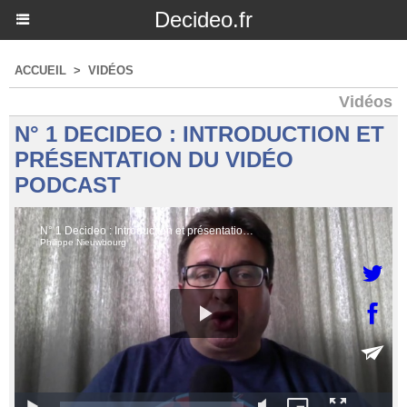
Decideo.fr
ACCUEIL
>
VIDÉOS
Vidéos
N° 1 DECIDEO : INTRODUCTION ET
PRÉSENTATION DU VIDÉO
PODCAST