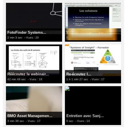
FotoFinder Systems...
Webinaire Decideo...
2 min 3 sec
- Vues : 20
54 min 10 sec
- Vues : 19
Réécoutez le webinair...
Re-écoutez l...
42 min 49 sec
- Vues : 18
1 h 1 min 27 sec
- Vues : 17
BMO Asset Managemen...
Entretien avec Sanj...
3 min 38 sec
- Vues : 17
0 sec
- Vues : 14