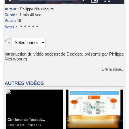
Auteur :
Philippe Nieuwbourg
Durée :
1 min 48 sec
Vues :
18
Notez :
Introduction du vidéo podcast de Decideo, présenté par Philippe
Nieuwbourg
Lire la suite...
AUTRES VIDÉOS
Conférence Teradat...
Webinaire Decideo d...
2 min 28 sec
- Vues : 21
59 min 32 sec
- Vues : 21