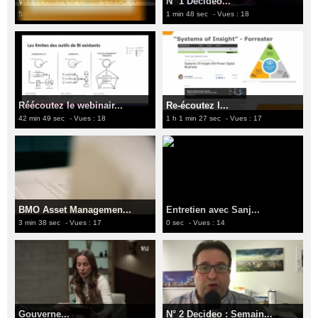
Webinaire Decideo...
N° 1 Decideo...
54 min 10 sec
- Vues : 19
1 min 48 sec
- Vues : 18
Réécoutez le webinair...
Re-écoutez l...
42 min 49 sec
- Vues : 18
1 h 1 min 27 sec
- Vues : 17
BMO Asset Managemen...
Entretien avec Sanj...
3 min 38 sec
- Vues : 17
0 sec
- Vues : 14
Gouverne...
N° 2 Decideo : Semain...