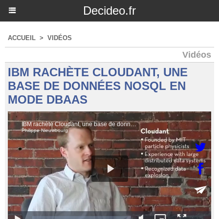
Decideo.fr
ACCUEIL
>
VIDÉOS
Vidéos
IBM RACHÈTE CLOUDANT, UNE
BASE DE DONNÉES NOSQL EN
MODE DBAAS