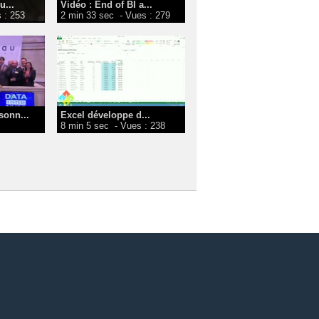
u...
Vidéo : End of BI a...
 : 253
2 min 33 sec
- Vues : 279
sonn...
Excel développe d...
8 min 5 sec
- Vues : 238