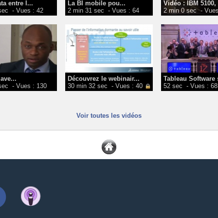
a entre l...
La BI mobile pou...
Vidéo : IBM 5100, 
sec
- Vues : 42
2 min 31 sec
- Vues : 64
2 min 0 sec
- Vues
ave...
Découvrez le webinair...
Tableau Software 
sec
- Vues : 130
30 min 32 sec
- Vues : 40
52 sec
- Vues : 68
Voir toutes les vidéos