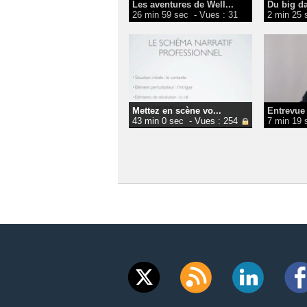
Les aventures de Well...
Du big dat
26 min 59 sec
- Vues : 31
2 min 25 
Mettez en scène vo...
Entrevue 
43 min 0 sec
- Vues : 254
7 min 19 