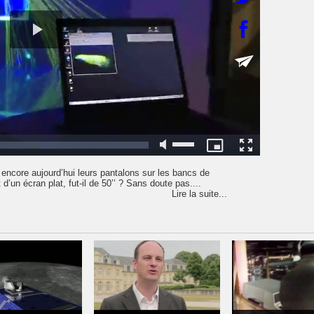
 encore aujourd’hui leurs pantalons sur les bancs de
 d’un écran plat, fut-il de 50’’ ? Sans doute pas....
Lire la suite...