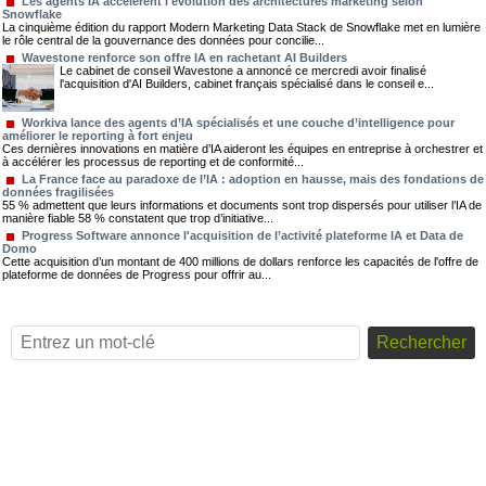
Les agents IA accélèrent l'évolution des architectures marketing selon
Snowflake
La cinquième édition du rapport Modern Marketing Data Stack de Snowflake met en lumière
le rôle central de la gouvernance des données pour concilie...
Wavestone renforce son offre IA en rachetant AI Builders
Le cabinet de conseil Wavestone a annoncé ce mercredi avoir finalisé
l'acquisition d'AI Builders, cabinet français spécialisé dans le conseil e...
Workiva lance des agents d’IA spécialisés et une couche d’intelligence pour
améliorer le reporting à fort enjeu
Ces dernières innovations en matière d’IA aideront les équipes en entreprise à orchestrer et
à accélérer les processus de reporting et de conformité...
La France face au paradoxe de l’IA : adoption en hausse, mais des fondations de
données fragilisées
55 % admettent que leurs informations et documents sont trop dispersés pour utiliser l’IA de
manière fiable 58 % constatent que trop d’initiative...
Progress Software annonce l'acquisition de l’activité plateforme IA et Data de
Domo
Cette acquisition d’un montant de 400 millions de dollars renforce les capacités de l'offre de
plateforme de données de Progress pour offrir au...
Rechercher