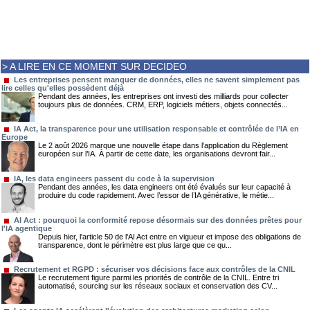
> A LIRE EN CE MOMENT SUR DECIDEO
Les entreprises pensent manquer de données, elles ne savent simplement pas
lire celles qu'elles possèdent déjà
Pendant des années, les entreprises ont investi des milliards pour collecter
toujours plus de données. CRM, ERP, logiciels métiers, objets connectés...
IA Act, la transparence pour une utilisation responsable et contrôlée de l’IA en
Europe
Le 2 août 2026 marque une nouvelle étape dans l’application du Règlement
européen sur l’IA. À partir de cette date, les organisations devront fair...
IA, les data engineers passent du code à la supervision
Pendant des années, les data engineers ont été évalués sur leur capacité à
produire du code rapidement. Avec l’essor de l’IA générative, le métie...
AI Act : pourquoi la conformité repose désormais sur des données prêtes pour
l'IA agentique
Depuis hier, l'article 50 de l'AI Act entre en vigueur et impose des obligations de
transparence, dont le périmètre est plus large que ce qu...
Recrutement et RGPD : sécuriser vos décisions face aux contrôles de la CNIL
Le recrutement figure parmi les priorités de contrôle de la CNIL. Entre tri
automatisé, sourcing sur les réseaux sociaux et conservation des CV...