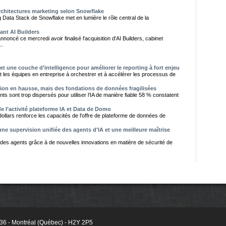
architectures marketing selon Snowflake
 Data Stack de Snowflake met en lumière le rôle central de la
ant AI Builders
oncé ce mercredi avoir finalisé l'acquisition d'AI Builders, cabinet
..
et une couche d’intelligence pour améliorer le reporting à fort enjeu
t les équipes en entreprise à orchestrer et à accélérer les processus de
tion en hausse, mais des fondations de données fragilisées
s sont trop dispersés pour utiliser l’IA de manière fiable 58 % constatent
e l’activité plateforme IA et Data de Domo
dollars renforce les capacités de l'offre de plateforme de données de
e supervision unifiée des agents d'IA et une meilleure maîtrise
e des agents grâce à de nouvelles innovations en matière de sécurité de
236 - Montréal (Québec) - H2Y 2P5