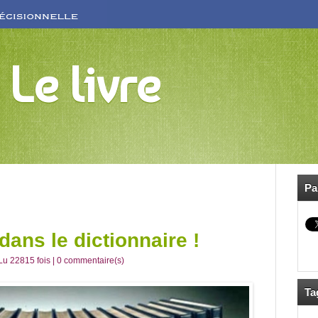
 Le livre
Pa
dans le dictionnaire !
Lu 22815 fois |
0
commentaire(s)
Ta