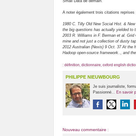
Small Data de demain.
A noter également trois citations reprises
1980 C. Tilly Old New Social Hist. & Ne
the big questions has actually yielded to 
2003 R. Williams in F. Berman et al. Grid 
mine and not just a collection of dusty ta
2012 Australian (Nexis) 9 Oct. 37 At the
Hadoop open-source framework.., and t
:
définition
,
dictionnaire
,
oxford english dicti
PHILIPPE NIEUWBOURG
Je suis journaliste, form
Passionné...
En savoir p
Nouveau commentaire :