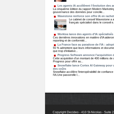
Les agents IA accélèrent l'évolution des 
La cinquième édition du rapport Modern Marketing
gouvernance des données pour concilie...
Wavestone renforce son offre IA en rachet
Le cabinet de conseil Wavestone a ann
français spécialisé dans le conseil e.
Workiva lance des agents d’IA spécialisés 
Ces dernières innovations en matière d’IA aideron
reporting et de conformité...
La France face au paradoxe de l’IA : adop
55 % admettent que leurs informations et document
que trop d’initiative...
Progress Software annonce l'acquisition d
Cette acquisition d’un montant de 400 millions de 
Progress pour offrir au...
Snowflake lance Cortex AI Gateway pour un
des coûts
Snowflake accélère l’interopérabilité de confianc
l’IA.Une passerelle I...
Copyright Decideo - 410 St-Nicolas - Suite 