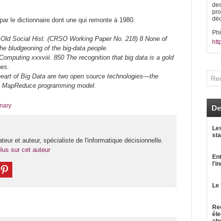
des
pro
déc
 par le dictionnaire dont une qui remonte à 1980.
Ph
w Old Social Hist. (CRSO Working Paper No. 218) 8 None of
htt
the bludgeoning of the big-data people.
Computing xxxviii. 850 The recognition that big data is a gold
pes.
 heart of Big Data are two open source technologies—the
he MapReduce programming model.
onary
De
Les
sta
ateur et auteur, spécialiste de l'informatique décisionnelle.
lus sur cet auteur
Ent
l'i
Le 
Rec
éle