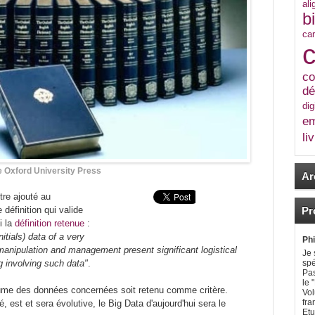
al
b
car
co
dé
di
e
li
 Oxford University Press
Ar
être ajouté au
Pro
 définition qui valide
i la
définition retenue
:
itials) data of a very
Ph
s manipulation and management present significant logistical
Je 
spé
g involving such data"
.
Pas
le 
olume des données concernées soit retenu comme critère.
Vol
fra
té, est et sera évolutive, le Big Data d'aujourd'hui sera le
Etu