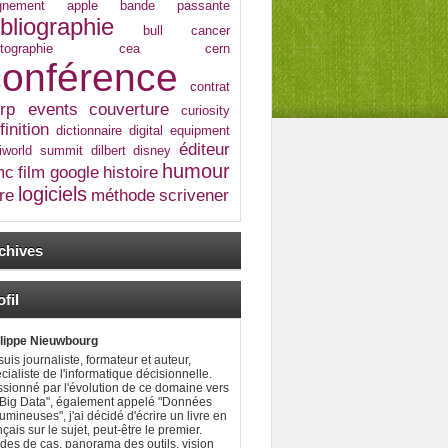
ignement
apple
bande passante
ibliographie
bull
cancer
tographie
cea
cern
conférence
contrat
rp events
couverture
curiosity
finition
dictionnaire
digital equipment
éditeur
giworld summit
dilbert
disney
humour
mc
film
google
histoire
logiciels
vre
méthode
scrivener
chives
fil
ilippe Nieuwbourg
suis journaliste, formateur et auteur,
cialiste de l'informatique décisionnelle.
sionné par l'évolution de ce domaine vers
"Big Data", également appelé "Données
umineuses", j'ai décidé d'écrire un livre en
nçais sur le sujet, peut-être le premier.
des de cas, panorama des outils, vision