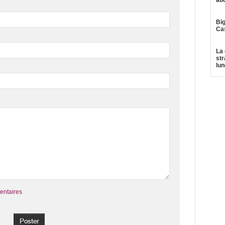
ab
Big
Ca
La 
str
lun
entaires