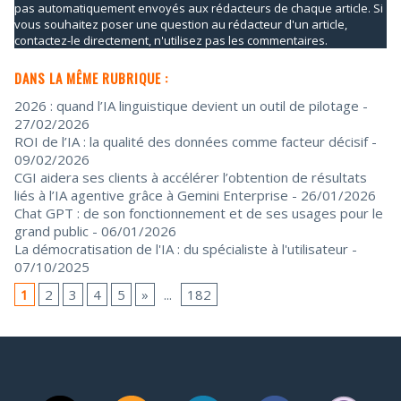
pas automatiquement envoyés aux rédacteurs de chaque article. Si
vous souhaitez poser une question au rédacteur d'un article,
contactez-le directement, n'utilisez pas les commentaires.
DANS LA MÊME RUBRIQUE :
2026 : quand l’IA linguistique devient un outil de pilotage
-
27/02/2026
ROI de l’IA : la qualité des données comme facteur décisif
-
09/02/2026
CGI aidera ses clients à accélérer l’obtention de résultats
liés à l’IA agentive grâce à Gemini Enterprise
- 26/01/2026
Chat GPT : de son fonctionnement et de ses usages pour le
grand public
- 06/01/2026
La démocratisation de l'IA : du spécialiste à l'utilisateur
-
07/10/2025
1
2
3
4
5
»
...
182