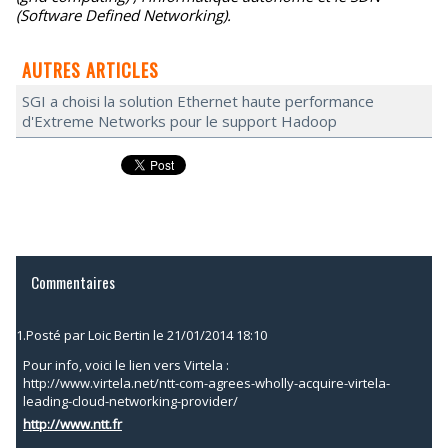
(Software Defined Networking).
AUTRES ARTICLES
SGI a choisi la solution Ethernet haute performance
d'Extreme Networks pour le support Hadoop
Commentaires
1.
Posté par
Loic Bertin
le 21/01/2014 18:10
Pour info, voici le lien vers Virtela :
http://www.virtela.net/ntt-com-agrees-wholly-acquire-virtela-
leading-cloud-networking-provider/
http://www.ntt.fr