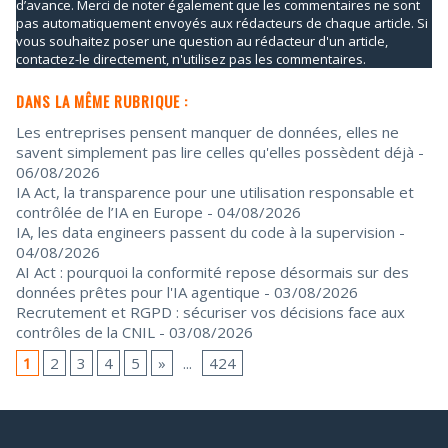
d’avance. Merci de noter également que les commentaires ne sont
pas automatiquement envoyés aux rédacteurs de chaque article. Si
vous souhaitez poser une question au rédacteur d'un article,
contactez-le directement, n'utilisez pas les commentaires.
DANS LA MÊME RUBRIQUE :
Les entreprises pensent manquer de données, elles ne
savent simplement pas lire celles qu'elles possèdent déjà
-
06/08/2026
IA Act, la transparence pour une utilisation responsable et
contrôlée de l’IA en Europe
- 04/08/2026
IA, les data engineers passent du code à la supervision
-
04/08/2026
AI Act : pourquoi la conformité repose désormais sur des
données prêtes pour l'IA agentique
- 03/08/2026
Recrutement et RGPD : sécuriser vos décisions face aux
contrôles de la CNIL
- 03/08/2026
1
2
3
4
5
»
...
424