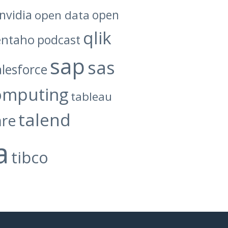
nvidia
open data
open
qlik
entaho
podcast
sap
sas
alesforce
omputing
tableau
talend
are
a
tibco