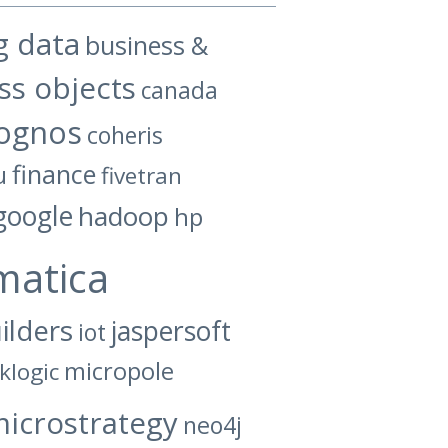
g data
business &
ss objects
canada
ognos
coheris
finance
u
fivetran
google
hadoop
hp
matica
ilders
jaspersoft
iot
micropole
klogic
icrostrategy
neo4j