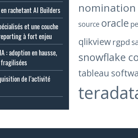
nomination
 en rachetant AI Builders
oracle
p
source
pécialisés et une couche
reporting à fort enjeu
qlikview
rgpd
s
IA : adoption en hausse,
snowflake c
fragilisées
tableau softw
isition de l’activité
teradat