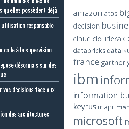
 de données, elles ne
s qu'elles possèdent déjà
bi
amazon
atos
busine
 utilisation responsable
decision
c
cloud
cloudera
u code à la supervision
dataik
databricks
france
gartner
 repose désormais sur des
ibm
que
infor
r vos décisions face aux
information bu
keyrus
mapr
mar
tion des architectures
microsoft
m