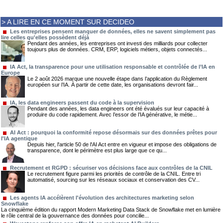
> A LIRE EN CE MOMENT SUR DECIDEO
Les entreprises pensent manquer de données, elles ne savent simplement pas
lire celles qu'elles possèdent déjà
Pendant des années, les entreprises ont investi des milliards pour collecter
toujours plus de données. CRM, ERP, logiciels métiers, objets connectés...
IA Act, la transparence pour une utilisation responsable et contrôlée de l’IA en
Europe
Le 2 août 2026 marque une nouvelle étape dans l’application du Règlement
européen sur l’IA. À partir de cette date, les organisations devront fair...
IA, les data engineers passent du code à la supervision
Pendant des années, les data engineers ont été évalués sur leur capacité à
produire du code rapidement. Avec l’essor de l’IA générative, le métie...
AI Act : pourquoi la conformité repose désormais sur des données prêtes pour
l'IA agentique
Depuis hier, l'article 50 de l'AI Act entre en vigueur et impose des obligations de
transparence, dont le périmètre est plus large que ce qu...
Recrutement et RGPD : sécuriser vos décisions face aux contrôles de la CNIL
Le recrutement figure parmi les priorités de contrôle de la CNIL. Entre tri
automatisé, sourcing sur les réseaux sociaux et conservation des CV...
Les agents IA accélèrent l'évolution des architectures marketing selon
Snowflake
La cinquième édition du rapport Modern Marketing Data Stack de Snowflake met en lumière
le rôle central de la gouvernance des données pour concilie...