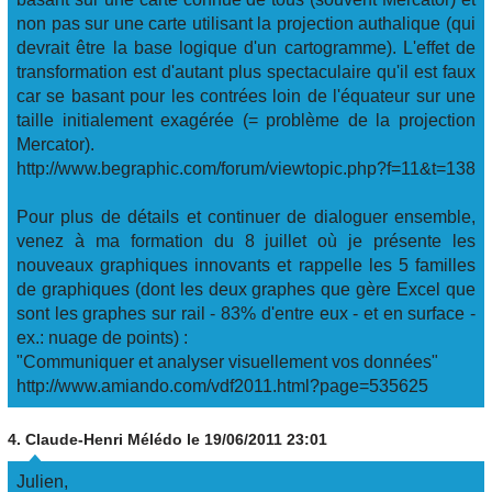
non pas sur une carte utilisant la projection authalique (qui
devrait être la base logique d'un cartogramme). L'effet de
transformation est d'autant plus spectaculaire qu'il est faux
car se basant pour les contrées loin de l'équateur sur une
taille initialement exagérée (= problème de la projection
Mercator).
http://www.begraphic.com/forum/viewtopic.php?f=11&t=138
Pour plus de détails et continuer de dialoguer ensemble,
venez à ma formation du 8 juillet où je présente les
nouveaux graphiques innovants et rappelle les 5 familles
de graphiques (dont les deux graphes que gère Excel que
sont les graphes sur rail - 83% d'entre eux - et en surface -
ex.: nuage de points) :
"Communiquer et analyser visuellement vos données"
http://www.amiando.com/vdf2011.html?page=535625
4.
Claude-Henri Mélédo
le 19/06/2011 23:01
Julien,