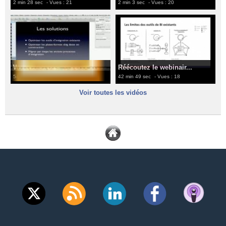
2 min 28 sec
- Vues : 21
2 min 3 sec
- Vues : 20
Webinaire Decideo...
Réécoutez le webinair...
54 min 10 sec
- Vues : 19
42 min 49 sec
- Vues : 18
Voir toutes les vidéos