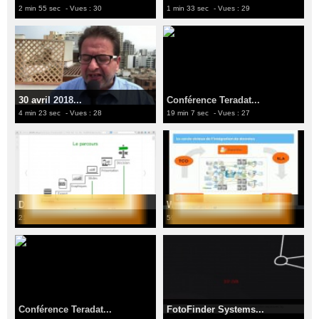
2 min 55 sec
- Vues : 30
1 min 33 sec
- Vues : 29
30 avril 2018...
Conférence Teradat...
4 min 23 sec
- Vues : 28
19 min 7 sec
- Vues : 27
Data Storytelling Da...
Webinaire Decideo d...
21 min 11 sec
- Vues : 26
59 min 32 sec
- Vues : 21
Conférence Teradat...
FotoFinder Systems...