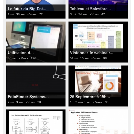
Le futur du Big Dat...
Tableau et Salesforc...
1 min 30 sec
- Vues : 72
3 min 34 sec
- Vues : 42
Utilisation d...
Visionnez le webinair...
36 sec
- Vues : 170
51 min 15 sec
- Vues : 98
FotoFinder Systems...
26 Septembre à 15h...
2 min 3 sec
- Vues : 20
1 h 2 min 8 sec
- Vues : 35