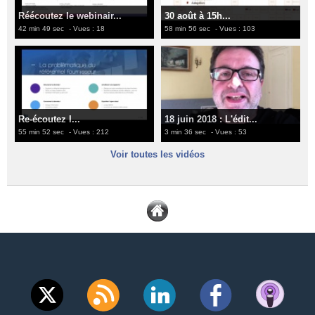
Réécoutez le webinair...
30 août à 15h...
42 min 49 sec
- Vues : 18
58 min 56 sec
- Vues : 103
Re-écoutez l...
18 juin 2018 : L'édit...
55 min 52 sec
- Vues : 212
3 min 36 sec
- Vues : 53
Voir toutes les vidéos