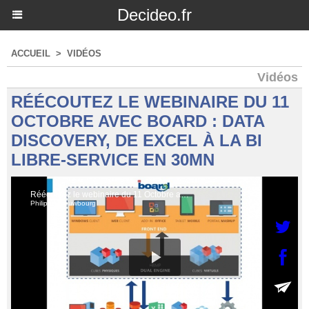
Decideo.fr
ACCUEIL
>
VIDÉOS
Vidéos
RÉÉCOUTEZ LE WEBINAIRE DU 11
OCTOBRE AVEC BOARD : DATA
DISCOVERY, DE EXCEL À LA BI
LIBRE-SERVICE EN 30MN