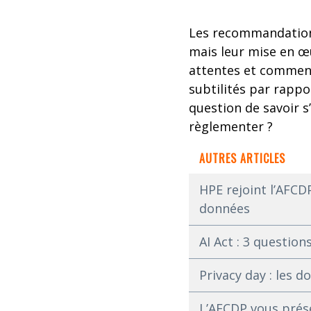
Les recommandations 
mais leur mise en 
attentes et comment
subtilités par rappo
question de savoir s
règlementer ?
AUTRES ARTICLES
HPE rejoint l’AFCD
données
AI Act : 3 questio
Privacy day : les d
L’AFCDP vous prése