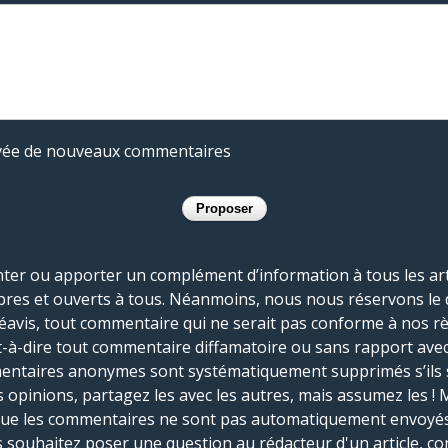
rivée de nouveaux commentaires
r ou apporter un complément d’information à tous les artic
bres et ouverts à tous. Néanmoins, nous nous réservons le 
réavis, tout commentaire qui ne serait pas conforme à nos r
-à-dire tout commentaire diffamatoire ou sans rapport avec le
mmentaires anonymes sont systématiquement supprimés s’ils 
s opinions, partagez les avec les autres, mais assumez les ! 
que les commentaires ne sont pas automatiquement envoyés
us souhaitez poser une question au rédacteur d'un article, co