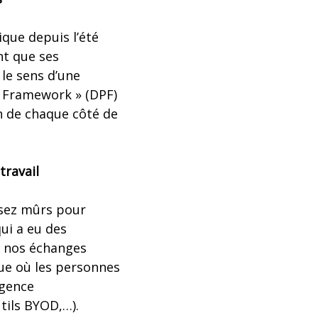
ique depuis l’été
nt que ses
 le sens d’une
y Framework » (DPF)
on de chaque côté de
travail
ssez mûrs pour
ui a eu des
: nos échanges
que où les personnes
rgence
tils BYOD,…).