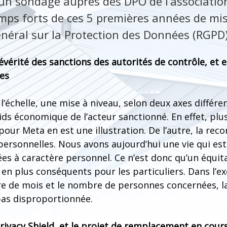
n sondage auprès des DPO de l’association
temps forts de ces 5 premières années de mi
éral sur la Protection des Données (RGPD)
sévérité des sanctions des autorités de contrôle, et e
es
à l’échelle, une mise à niveau, selon deux axes différen
ds économique de l’acteur sanctionné. En effet, plus
pour Meta en est une illustration. De l’autre, la rec
personnelles. Nous avons aujourd’hui une vie qui es
es à caractère personnel. Ce n’est donc qu’un équit
 en plus conséquents pour les particuliers. Dans l’
re de mois et le nombre de personnes concernées, l
as disproportionnée.
 Privacy Shield, et le projet de remplacement en cour