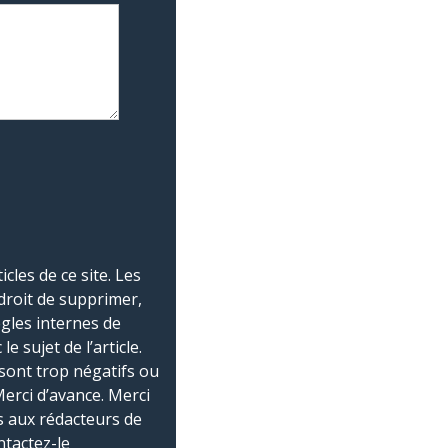
les de ce site. Les
droit de supprimer,
ègles internes de
 sujet de l’article.
sont trop négatifs ou
Merci d’avance. Merci
 aux rédacteurs de
ntactez-le