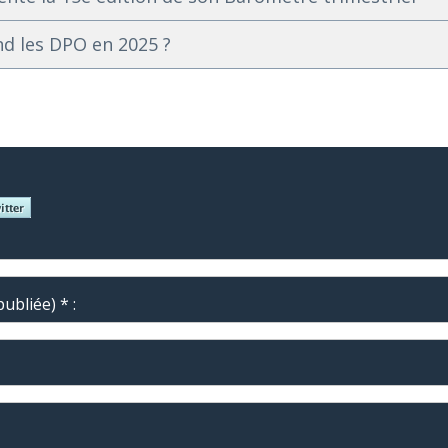
nd les DPO en 2025 ?
ubliée) * :