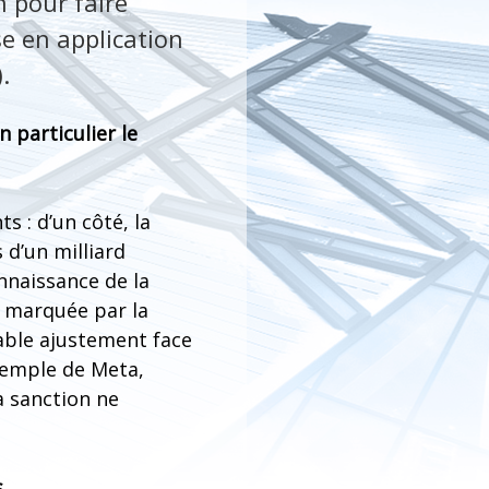
 pour faire
se en application
.
n particulier le
ts : d’un côté, la
 d’un milliard
onnaissance de la
t marquée par la
able ajustement face
exemple de Meta,
a sanction ne
s