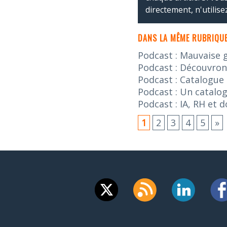
directement, n'utilis
DANS LA MÊME RUBRIQUE
Podcast : Mauvaise 
Podcast : Découvron
Podcast : Catalogue
Podcast : Un catalog
Podcast : IA, RH et 
1
2
3
4
5
»