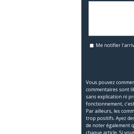
Me notifier l'ar
Vous pouvez commente
commentaires sont li
sans explication ni p
fonctionnement, c'est
Par ailleurs, les co
trop positifs. Ayez de
de noter également 
chaque article. Si vo