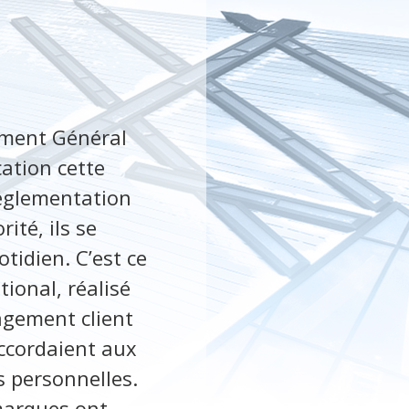
ement Général
cation cette
réglementation
ité, ils se
tidien. C’est ce
tional, réalisé
gagement client
accordaient aux
s personnelles.
 marques ont