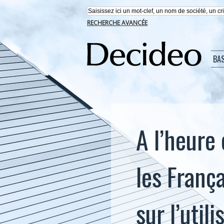
RECHERCHE AVANCÉE
BA
A l’heure
les Franç
sur l’util