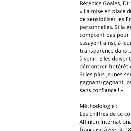
Bérénice Goales, Dir
« La mise en place 
de sensibiliser les F
personnelles. Si la g
comptent pas pour a
essayent ainsi, à leu
transparence dans c
à venir. Elles doiven
démontrer l’intérêt 
Si les plus jeunes 
gagnant/gagnant, cel
sans confiance ! »
Méthodologie :
Les chiffres de ce 
Affinion Internation
française âgée de 18