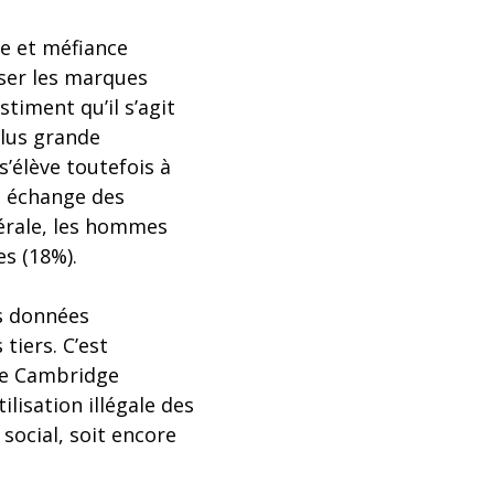
ce et méfiance
sser les marques
timent qu’il s’agit
plus grande
’élève toutefois à
n échange des
nérale, les hommes
s (18%).
rs données
tiers. C’est
ire Cambridge
ilisation illégale des
social, soit encore