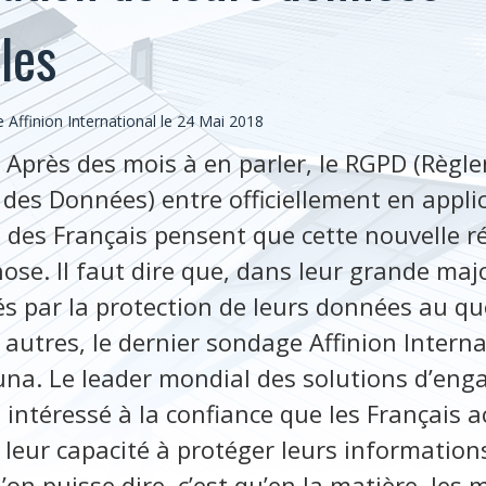
les
ffinion International le 24 Mai 2018
Après des mois à en parler, le RGPD (Règl
 des Données) entre officiellement en appli
 des Français pensent que cette nouvelle 
se. Il faut dire que, dans leur grande major
s par la protection de leurs données au quo
 autres, le dernier sondage Affinion Interna
oluna. Le leader mondial des solutions d’en
intéressé à la confiance que les Français 
 leur capacité à protéger leurs information
l’on puisse dire, c’est qu’en la matière, les