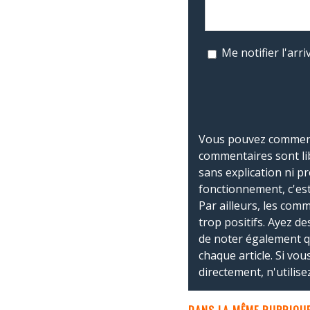
Me notifier l'ar
Vous pouvez commente
commentaires sont li
sans explication ni p
fonctionnement, c'est
Par ailleurs, les co
trop positifs. Ayez de
de noter également 
chaque article. Si vo
directement, n'utilis