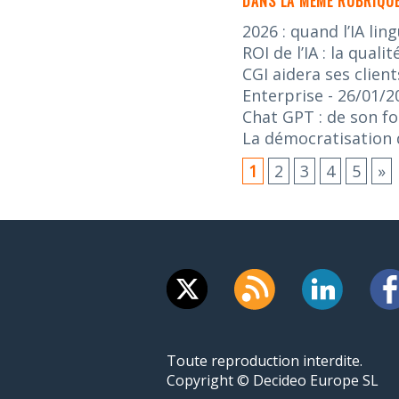
DANS LA MÊME RUBRIQUE
2026 : quand l’IA lin
ROI de l’IA : la qua
CGI aidera ses client
Enterprise
- 26/01/2
Chat GPT : de son f
La démocratisation de
1
2
3
4
5
»
Toute reproduction interdite.
Copyright © Decideo Europe SL