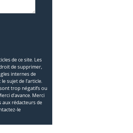
les de ce site. Les
droit de supprimer,
ègles internes de
 sujet de l’article.
sont trop négatifs ou
Merci d’avance. Merci
 aux rédacteurs de
ntactez-le