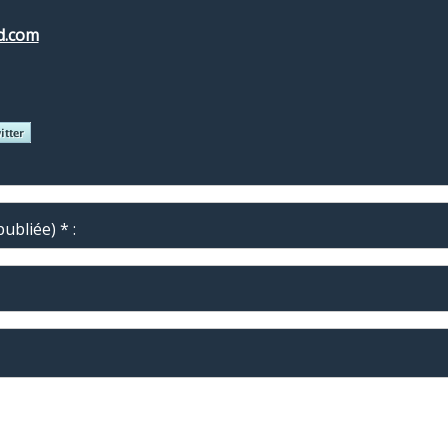
ud.com
ubliée) * :