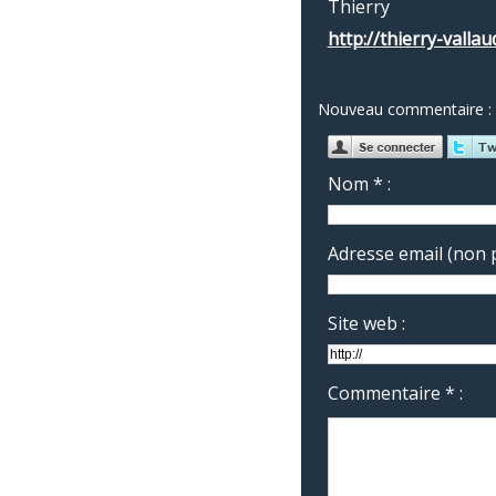
Thierry
http://thierry-valla
Nouveau commentaire :
Nom * :
Adresse email (non p
Site web :
Commentaire * :