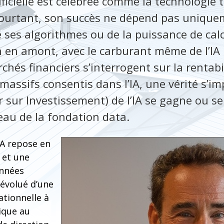
tificielle est célébrée comme la technologie
Pourtant, son succès ne dépend pas unique
 ses algorithmes ou de la puissance de calc
 en amont, avec le carburant même de l’IA 
chés financiers s’interrogent sur la rentabi
assifs consentis dans l’IA, une vérité s’im
r sur Investissement) de l’IA se gagne ou se
veau de la fondation data.
’IA repose en
é et une
nnées
 évolué d’une
tionnelle à
ique au