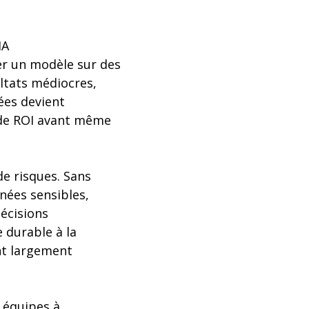
IA
ner un modèle sur des
ltats médiocres,
ées devient
r de ROI avant même
de risques. Sans
nées sensibles,
écisions
 durable à la
nt largement
s équipes à