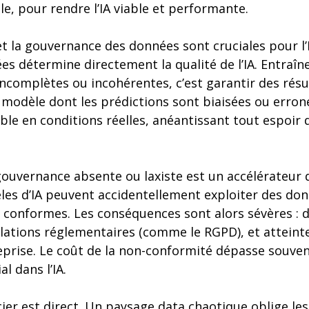
e, pour rendre l’IA viable et performante.
et la gouvernance des données sont cruciales pour l’
es détermine directement la qualité de l’IA. Entraî
ncomplètes ou incohérentes, c’est garantir des résu
 modèle dont les prédictions sont biaisées ou erron
able en conditions réelles, anéantissant tout espoi
ouvernance absente ou laxiste est un accélérateur 
èles d’IA peuvent accidentellement exploiter des don
 conformes. Les conséquences sont alors sévères : d
olations réglementaires (comme le RGPD), et atteinte
reprise. Le coût de la non-conformité dépasse souve
al dans l’IA.
ncier est direct. Un paysage data chaotique oblige le