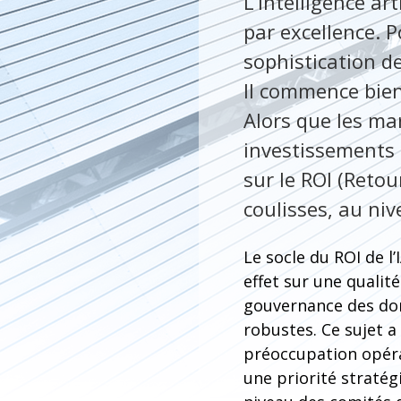
L’intelligence ar
par excellence. 
sophistication de
Il commence bien
Alors que les mar
investissements m
sur le ROI (Retou
coulisses, au ni
Le socle du ROI de l
effet sur une qualit
gouvernance des do
robustes. Ce sujet a
préoccupation opéra
une priorité stratég