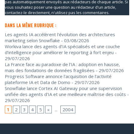
pas automatiquement envoyés aux rédacteurs de chaque article. Si
vous souhaitez poser une question au rédacteur d'un article,
contactez-le directement, n'utilisez pas les commentaires.
DANS LA MÊME RUBRIQUE :
Les agents IA accélèrent l'évolution des architectures
marketing selon Snowflake
- 03/08/2026
Workiva lance des agents d’IA spécialisés et une couche
d’intelligence pour améliorer le reporting à fort enjeu
-
29/07/2026
La France face au paradoxe de l’IA : adoption en hausse,
mais des fondations de données fragilisées
- 29/07/2026
Progress Software annonce l'acquisition de l’activité
plateforme IA et Data de Domo
- 29/07/2026
Snowflake lance Cortex AI Gateway pour une supervision
unifiée des agents d'IA et une meilleure maîtrise des coûts
-
29/07/2026
1
2
3
4
5
»
...
2004