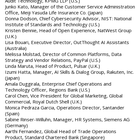
Audit Technology, KPMG LLP (U.S.)
Junko Kato, Manager of the Customer Service Administration
Office, Meiji Yasuda Life Insurance Co. (Japan)
Donna Dodson, Chief Cybersecurity Advisor, NIST: National
Institute of Standards and Technology (U.S.)
Kristen Bennie, Head of Open Experience, NatWest Group
(U.K.)
Lisa Bouari, Executive Director, OutThought AI Assistants
(Australia)
Melissa Molstad, Director of Common Platforms, Data
Strategy and Vendor Relations, PayPal (U.S.)
Linda Maruta, Head of Product, Pulsar (U.K.)
Izumi Hatta, Manager, AI Skills & Dialog Group, Rakuten, Inc.
(Japan)
Amala Duggirala, Enterprise Chief Operations and
Technology Officer, Regions Bank (U.S.)
Carol Chen, Vice President for Global Marketing, Global
Commercial, Royal Dutch Shell (U.K.)
Monica Pedraza Garcia, Operations Director, Santander
(Spain)
Sabine Rinser-Willuhn, Manager, HR Systems, Siemens AG
(Germany)
Aarthi Fernandez, Global Head of Trade Operations
Product, Standard Chartered Bank (Singapore)