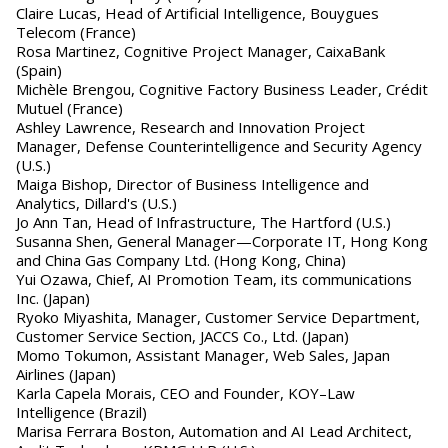
Claire Lucas, Head of Artificial Intelligence, Bouygues
Telecom (France)
Rosa Martinez, Cognitive Project Manager, CaixaBank
(Spain)
Michèle Brengou, Cognitive Factory Business Leader, Crédit
Mutuel (France)
Ashley Lawrence, Research and Innovation Project
Manager, Defense Counterintelligence and Security Agency
(U.S.)
Maiga Bishop, Director of Business Intelligence and
Analytics, Dillard's (U.S.)
Jo Ann Tan, Head of Infrastructure, The Hartford (U.S.)
Susanna Shen, General Manager—Corporate IT, Hong Kong
and China Gas Company Ltd. (Hong Kong, China)
Yui Ozawa, Chief, AI Promotion Team, its communications
Inc. (Japan)
Ryoko Miyashita, Manager, Customer Service Department,
Customer Service Section, JACCS Co., Ltd. (Japan)
Momo Tokumon, Assistant Manager, Web Sales, Japan
Airlines (Japan)
Karla Capela Morais, CEO and Founder, KOY–Law
Intelligence (Brazil)
Marisa Ferrara Boston, Automation and AI Lead Architect,