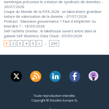
numérique préconise la création de syndicats de données
-
20/07/2026
Coupe du Monde de la FIFA 2026 : un laboratoire grandeur
nature de valorisation de la donnée
- 07/07/2026
Podcast : Mauvaise gouvernance ? Faut-il empêcher ou
interdire ?
- 18/05/2026
SAP rachète Dremio : le lakehouse ouvert entre dans la
galaxie SAP Business Data Cloud
- 05/05/2026
1
2
3
4
5
»
...
230
Toute reproduction interdite.
Copyright © Decideo Europe SL