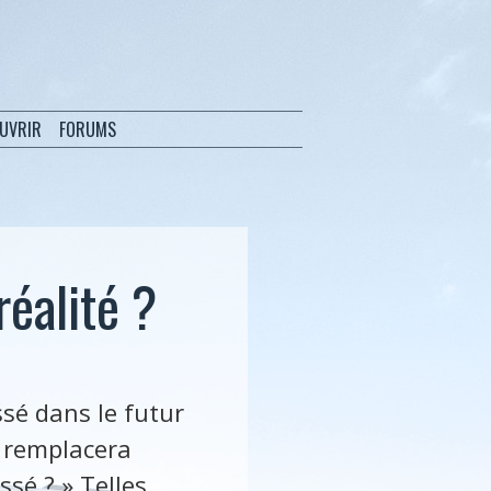
OUVRIR
FORUMS
réalité ?
ssé dans le futur
 remplacera
ssé ? » Telles