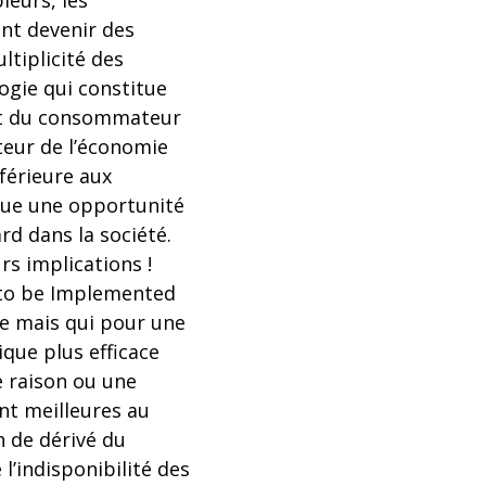
ieurs, les
nt devenir des
tiplicité des
ogie qui constitue
nt du consommateur
teur de l’économie
nférieure aux
itue une opportunité
rd dans la société.
rs implications !
y to be Implemented
ne mais qui pour une
que plus efficace
e raison ou une
nt meilleures au
n de dérivé du
l’indisponibilité des