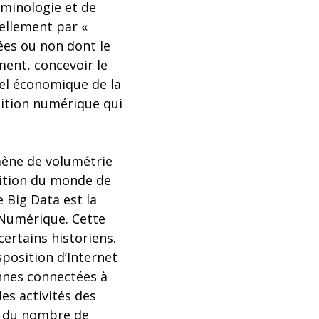
minologie et de
iellement par «
ées ou non dont le
ment, concevoir le
el économique de la
sition numérique qui
mène de volumétrie
nsition du monde de
e Big Data est la
e Numérique. Cette
ertains historiens.
sposition d’Internet
nnes connectées à
des activités des
n du nombre de