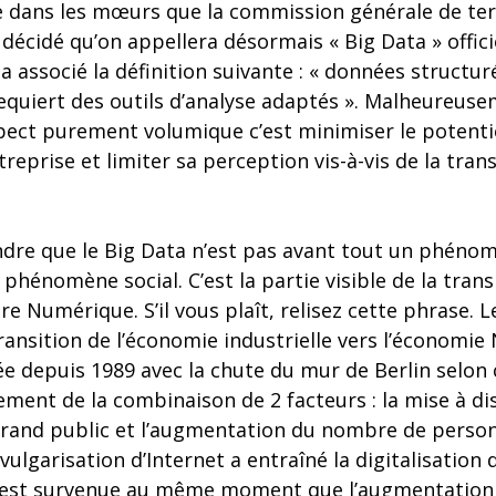
e dans les mœurs que la commission générale de ter
 décidé qu’on appellera désormais « Big Data » offic
 associé la définition suivante : « données structur
equiert des outils d’analyse adaptés ». Malheureuse
pect purement volumique c’est minimiser le potenti
eprise et limiter sa perception vis-à-vis de la tran
re que le Big Data n’est pas avant tout un phéno
 phénomène social. C’est la partie visible de la tra
’ère Numérique. S’il vous plaît, relisez cette phrase. L
 transition de l’économie industrielle vers l’économi
e depuis 1989 avec la chute du mur de Berlin selon c
lement de la combinaison de 2 facteurs : la mise à di
grand public et l’augmentation du nombre de perso
a vulgarisation d’Internet a entraîné la digitalisation 
ci est survenue au même moment que l’augmentatio