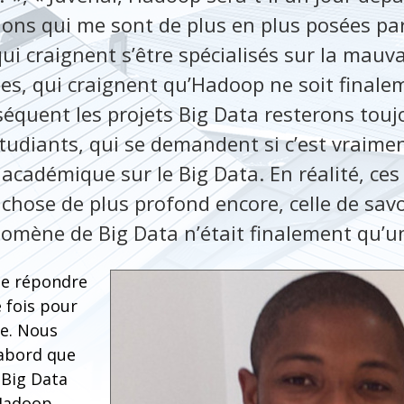
tions qui me sont de plus en plus posées par
ui craignent s’être spécialisés sur la mauv
stes, qui craignent qu’Hadoop ne soit final
équent les projets Big Data resterons toujo
étudiants, qui se demandent si c’est vraime
 académique sur le Big Data. En réalité, ces
chose de plus profond encore, celle de savoi
nomène de Big Data n’était finalement qu’
de répondre
 fois pour
le. Nous
 abord que
 Big Data
 Hadoop