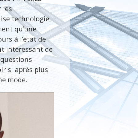
 les
aise technologie,
ement qu’une
urs à l’état de
nt intéressant de
 questions
r si après plus
une mode.