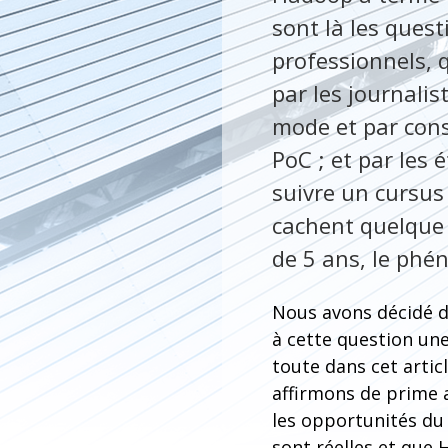
sont là les ques
professionnels, q
par les journali
mode et par cons
PoC ; et par les 
suivre un cursus
cachent quelque 
de 5 ans, le phé
Nous avons décidé 
à cette question une
toute dans cet artic
affirmons de prime
les opportunités du
sont réelles et que