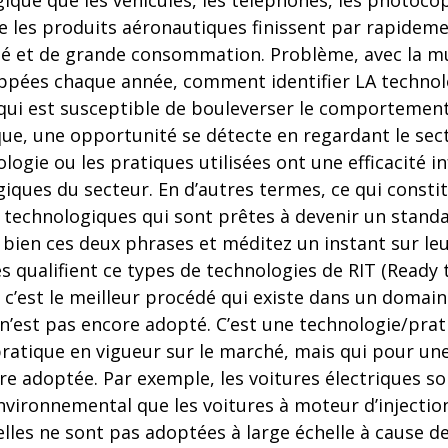
gique que les véhicules, les téléphones, les photocop
 les produits aéronautiques finissent par rapideme
té et de grande consommation. Problème, avec la mul
ppées chaque année, comment identifier LA technol
 qui est susceptible de bouleverser le comporteme
que, une opportunité se détecte en regardant le sec
logie ou les pratiques utilisées ont une efficacité i
giques du secteur. En d’autres termes, ce qui const
 technologiques qui sont prêtes à devenir un standa
ez bien ces deux phrases et méditez un instant sur leu
s qualifient ce types de technologies de RIT (Read
 c’est le meilleur procédé qui existe dans un domai
n’est pas encore adopté. C’est une technologie/prati
pratique en vigueur sur le marché, mais qui pour un
re adoptée. Par exemple, les voitures électriques so
nvironnemental que les voitures à moteur d’injectio
lles ne sont pas adoptées à large échelle à cause de 