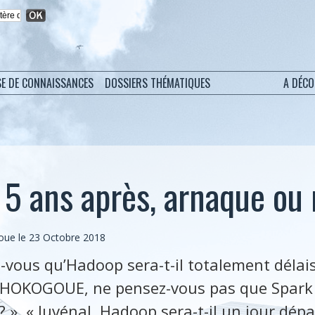
SE DE CONNAISSANCES
DOSSIERS THÉMATIQUES
A DÉC
 5 ans après, arnaque ou 
oue le 23 Octobre 2018
z-vous qu’Hadoop sera-t-il totalement délai
 CHOKOGOUE, ne pensez-vous pas que Spark
», « Juvénal, Hadoop sera-t-il un jour dépa