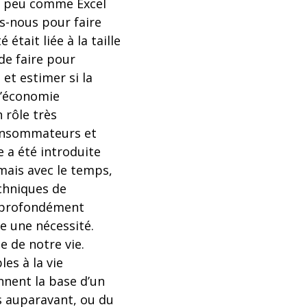
n peu comme Excel
ns-nous pour faire
était liée à la taille
de faire pour
 et estimer si la
 l’économie
 rôle très
consommateurs et
 a été introduite
mais avec le temps,
echniques de
a profondément
e une nécessité.
e de notre vie.
es à la vie
nnent la base d’un
as auparavant, ou du