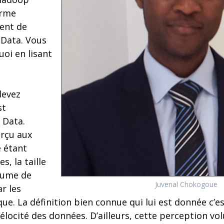
orme
ent de
 Data. Vous
oi en lisant
devez
st
 Data.
erçu aux
 étant
s, la taille
lume de
Juvenal Chokogoue
r les
ue. La définition bien connue qui lui est donnée c’es
élocité des données. D’ailleurs, cette perception v