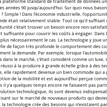
la plateforme standard de traitement de données u
les années 90 jusqu’aujourd’hui. Sur quoi nous baso
 ? Simple ! Dans l’économie industrielle, l’opportunité 
e était relativement stable. Tout ce qu’il suffisait 
tunité c’était trouver un besoin encore non-satisfait
it suffisante pour couvrir les coûts à engager. Dans
plus nécessairement le cas. La technologie y joue un
ifie de façon très profonde le comportement des 
ement la demande. Par exemple, lorsque l’automobile
s dans le marché, c’était considéré comme un luxe, 
réussi à la produire à grande échelle grâce à des t
e, elle rapidement devenue un bien commode qui 
ption de la mobilité et est aujourd’hui perçue comm
es il y’a quelques temps encore ne faisaient pas parti
évolution technologique, ils sont devenus indispensabl
isant sur le marché de nouveaux produits qui devie
, la technologie crée des besoins qui n’existaient p