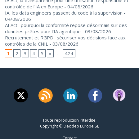
IA Act, la transparence pour une utilisation responsable et
contrôlée de l’IA en Europe
- 04/08/2026
IA, les data engineers passent du code à la supervision
-
04/08/2026
AI Act : pourquoi la conformité repose désormais sur des
données prêtes pour l'IA agentique
- 03/08/2026
Recrutement et RGPD : sécuriser vos décisions face aux
contrôles de la CNIL
- 03/08/2026
1
2
3
4
5
»
...
424
Toute reproduction interdite.
Copyright © Decideo Europe SL
Contact