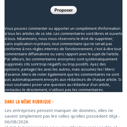
Vous pouvez commenter ou apporter un complément d’information
à tous les articles de ce site. Les commentaires sont libres et ouverts
à tous. Néanmoins, nous nous réservons le droit de supprimer,
sans explication ni préavis, tout commentaire qui ne serait pas
conforme à nos règles internes de fonctionnement, c'est-à-dire tout
commentaire diffamatoire ou sans rapport avec le sujet de l’article.
Par ailleurs, les commentaires anonymes sont systématiquement
supprimés s’ils sont trop négatifs ou trop positifs. Ayez des
opinions, partagez les avec les autres, mais assumez les ! Merci
d’avance. Merci de noter également que les commentaires ne sont
pas automatiquement envoyés aux rédacteurs de chaque article. Si
vous souhaitez poser une question au rédacteur d'un article,
contactez-le directement, n'utilisez pas les commentaires.
DANS LA MÊME RUBRIQUE :
Les entreprises pensent manquer de données, elles ne
savent simplement pas lire celles qu'elles possèdent déjà
-
06/08/2026