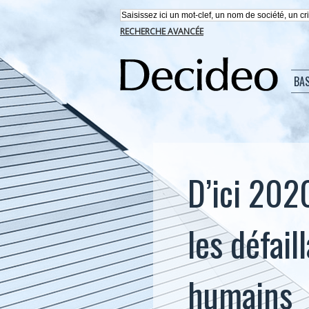
RECHERCHE AVANCÉE
BA
D’ici 202
les défai
humains