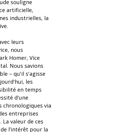
tude souligne
 artificielle,
nes industrielles, la
ive.
avec leurs
ice, nous
Mark Homer, Vice
tal. Nous savions
le – qu'il s'agisse
ourd'hui, les
sibilité en temps
essité d'une
s chronologiques via
 des entreprises
. La valeur de ces
e l’intérêt pour la