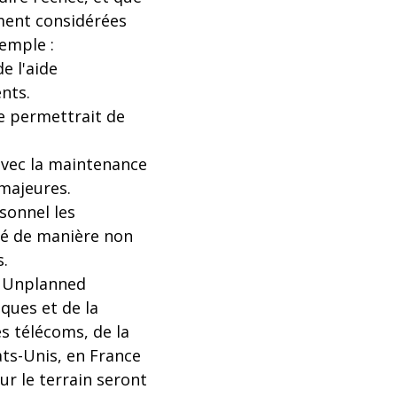
ement considérées
emple :
e l'aide
nts.
e permettrait de
avec la maintenance
 majeures.
sonnel les
té de manière non
s.
f Unplanned
ques et de la
s télécoms, de la
ats-Unis, en France
ur le terrain seront