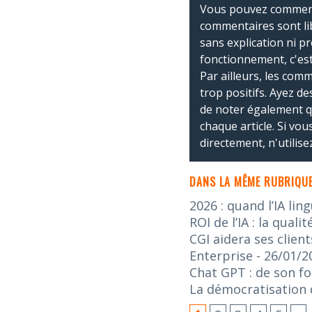
Vous pouvez commente
commentaires sont li
sans explication ni p
fonctionnement, c'est
Par ailleurs, les co
trop positifs. Ayez de
de noter également 
chaque article. Si vo
directement, n'utilis
DANS LA MÊME RUBRIQUE
2026 : quand l’IA lin
ROI de l’IA : la qua
CGI aidera ses client
Enterprise
- 26/01/2
Chat GPT : de son f
La démocratisation de