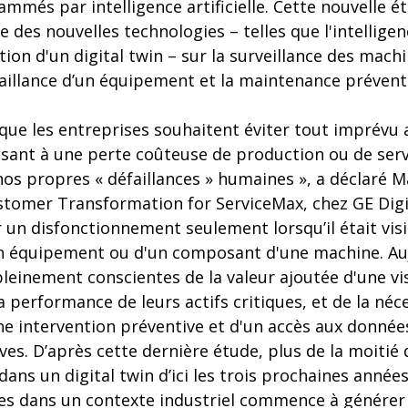
mmés par intelligence artificielle. Cette nouvelle é
 des nouvelles technologies – telles que l'intelligence
sation d'un digital twin – sur la surveillance des machi
aillance d’un équipement et la maintenance prévent
que les entreprises souhaitent éviter tout imprévu 
ant à une perte coûteuse de production ou de serv
nos propres « défaillances » humaines », a déclaré 
stomer Transformation for ServiceMax, chez GE Digi
un disfonctionnement seulement lorsqu’il était visib
n équipement ou d'un composant d'une machine. Auj
leinement conscientes de la valeur ajoutée d'une vi
la performance de leurs actifs critiques, et de la néc
e intervention préventive et d'un accès aux donnée
ives. D’après cette dernière étude, plus de la moitié
dans un digital twin d’ici les trois prochaines années
es dans un contexte industriel commence à générer d