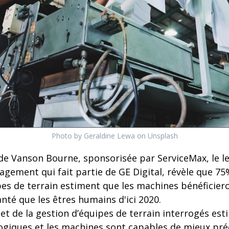
Photo by Geraldine Lewa on Unsplash
de Vanson Bourne, sponsorisée par ServiceMax, le le
agement qui fait partie de GE Digital, révèle que 75
pes de terrain estiment que les machines bénéficier
anté que les êtres humains d'ici 2020.
et de la gestion d’équipes de terrain interrogés est
ogiques et les machines sont capables de mieux préd