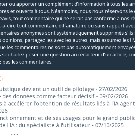
r ou apporter un complément d’information à tous les artic
bres et ouverts à tous. Néanmoins, nous nous réservons le 
réavis, tout commentaire qui ne serait pas conforme à nos r
-à-dire tout commentaire diffamatoire ou sans rapport avec le
mmentaires anonymes sont systématiquement supprimés s’ils 
s opinions, partagez les avec les autres, mais assumez les ! 
que les commentaires ne sont pas automatiquement envoyés
us souhaitez poser une question au rédacteur d'un article, co
ez pas les commentaires.
 :
guistique devient un outil de pilotage
- 27/02/2026
lité des données comme facteur décisif
- 09/02/2026
s à accélérer l’obtention de résultats liés à l’IA age
026
onctionnement et de ses usages pour le grand publi
 l'IA : du spécialiste à l'utilisateur
- 07/10/2025