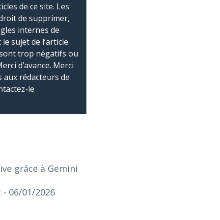
les de ce site. Les
droit de supprimer,
ègles internes de
 sujet de l’article.
sont trop négatifs ou
Merci d’avance. Merci
 aux rédacteurs de
ntactez-le
ntive grâce à Gemini
c
- 06/01/2026