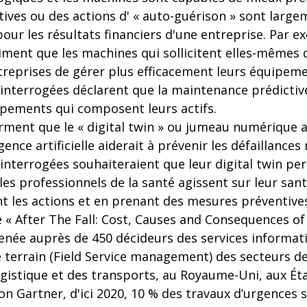
ives ou des actions d' « auto-guérison » sont larg
r les résultats financiers d'une entreprise. Par ex
ment que les machines qui sollicitent elles-mêmes d
reprises de gérer plus efficacement leurs équipeme
interrogées déclarent que la maintenance prédictiv
ipements qui composent leurs actifs.
irment que le « digital twin » ou jumeau numérique 
igence artificielle aiderait à prévenir les défaillances
nterrogées souhaiteraient que leur digital twin per
es professionnels de la santé agissent sur leur san
nt les actions et en prenant des mesures préventive
e « After The Fall: Cost, Causes and Consequences o
née auprès de 450 décideurs des services informati
 terrain (Field Service management) des secteurs de
logistique et des transports, au Royaume-Uni, aux Ét
on Gartner, d'ici 2020, 10 % des travaux d’urgences s