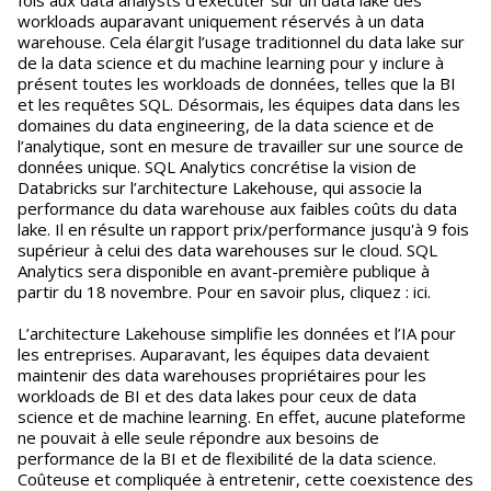
fois aux data analysts d’exécuter sur un data lake des
workloads auparavant uniquement réservés à un data
warehouse. Cela élargit l’usage traditionnel du data lake sur
de la data science et du machine learning pour y inclure à
présent toutes les workloads de données, telles que la BI
et les requêtes SQL. Désormais, les équipes data dans les
domaines du data engineering, de la data science et de
l’analytique, sont en mesure de travailler sur une source de
données unique. SQL Analytics concrétise la vision de
Databricks sur l’architecture Lakehouse, qui associe la
performance du data warehouse aux faibles coûts du data
lake. Il en résulte un rapport prix/performance jusqu'à 9 fois
supérieur à celui des data warehouses sur le cloud. SQL
Analytics sera disponible en avant-première publique à
partir du 18 novembre. Pour en savoir plus, cliquez : ici.
L’architecture Lakehouse simplifie les données et l’IA pour
les entreprises. Auparavant, les équipes data devaient
maintenir des data warehouses propriétaires pour les
workloads de BI et des data lakes pour ceux de data
science et de machine learning. En effet, aucune plateforme
ne pouvait à elle seule répondre aux besoins de
performance de la BI et de flexibilité de la data science.
Coûteuse et compliquée à entretenir, cette coexistence des