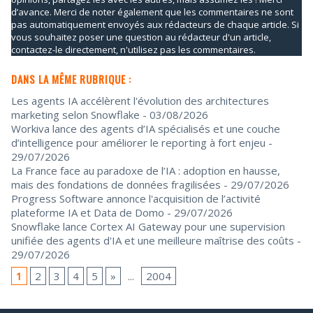
d’avance. Merci de noter également que les commentaires ne sont
pas automatiquement envoyés aux rédacteurs de chaque article. Si
vous souhaitez poser une question au rédacteur d'un article,
contactez-le directement, n'utilisez pas les commentaires.
DANS LA MÊME RUBRIQUE :
Les agents IA accélèrent l'évolution des architectures
marketing selon Snowflake
- 03/08/2026
Workiva lance des agents d’IA spécialisés et une couche
d’intelligence pour améliorer le reporting à fort enjeu
-
29/07/2026
La France face au paradoxe de l’IA : adoption en hausse,
mais des fondations de données fragilisées
- 29/07/2026
Progress Software annonce l'acquisition de l’activité
plateforme IA et Data de Domo
- 29/07/2026
Snowflake lance Cortex AI Gateway pour une supervision
unifiée des agents d'IA et une meilleure maîtrise des coûts
-
29/07/2026
1
2
3
4
5
»
...
2004