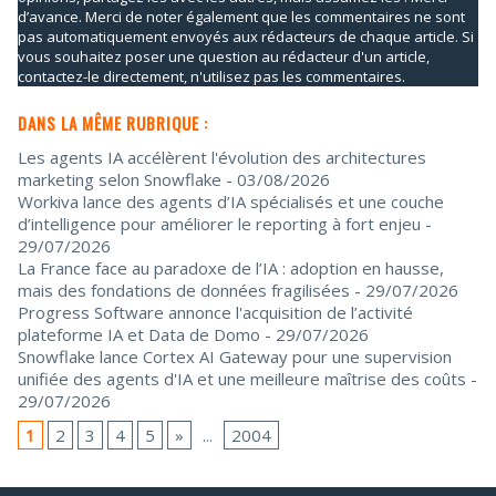
d’avance. Merci de noter également que les commentaires ne sont
pas automatiquement envoyés aux rédacteurs de chaque article. Si
vous souhaitez poser une question au rédacteur d'un article,
contactez-le directement, n'utilisez pas les commentaires.
DANS LA MÊME RUBRIQUE :
Les agents IA accélèrent l'évolution des architectures
marketing selon Snowflake
- 03/08/2026
Workiva lance des agents d’IA spécialisés et une couche
d’intelligence pour améliorer le reporting à fort enjeu
-
29/07/2026
La France face au paradoxe de l’IA : adoption en hausse,
mais des fondations de données fragilisées
- 29/07/2026
Progress Software annonce l'acquisition de l’activité
plateforme IA et Data de Domo
- 29/07/2026
Snowflake lance Cortex AI Gateway pour une supervision
unifiée des agents d'IA et une meilleure maîtrise des coûts
-
29/07/2026
1
2
3
4
5
»
...
2004