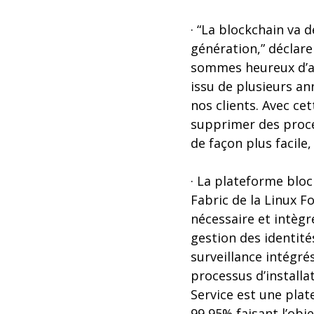
· “La blockchain va 
génération,” déclare
sommes heureux d’an
issu de plusieurs a
nos clients. Avec ce
supprimer des proces
de façon plus facile
· La plateforme blo
Fabric de la Linux F
nécessaire et intègr
gestion des identité
surveillance intégr
processus d’install
Service est une plat
99,95% faisant l’obj