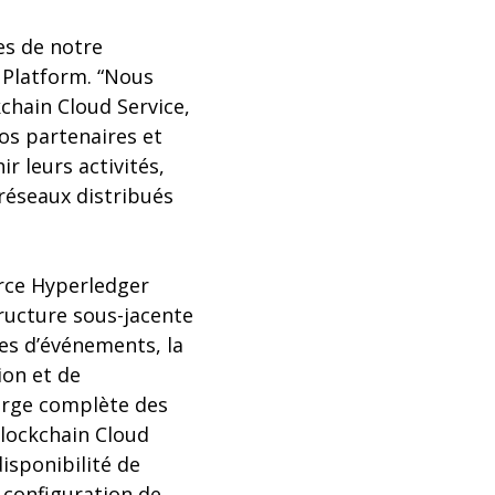
es de notre
d Platform. “Nous
chain Cloud Service,
os partenaires et
r leurs activités,
 réseaux distribués
urce Hyperledger
tructure sous-jacente
ces d’événements, la
ion et de
harge complète des
Blockchain Cloud
isponibilité de
e configuration de