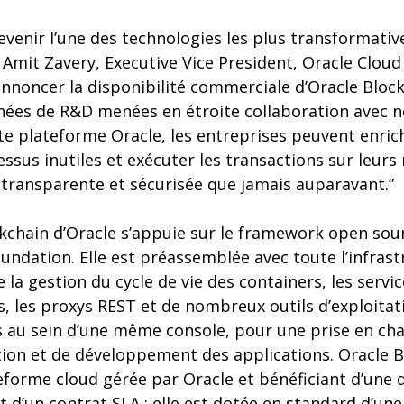
devenir l’une des technologies les plus transformativ
 Amit Zavery, Executive Vice President, Oracle Clou
noncer la disponibilité commerciale d’Oracle Block
nnées de R&D menées en étroite collaboration avec n
tte plateforme Oracle, les entreprises peuvent enrichi
sus inutiles et exécuter les transactions sur leurs
, transparente et sécurisée que jamais auparavant.”
ckchain d’Oracle s’appuie sur le framework open so
oundation. Elle est préassemblée avec toute l’infras
e la gestion du cycle de vie des containers, les servi
s, les proxys REST et de nombreux outils d’exploitat
és au sein d’une même console, pour une prise en c
ation et de développement des applications. Oracle 
eforme cloud gérée par Oracle et bénéficiant d’une d
et d’un contrat SLA ; elle est dotée en standard d’un