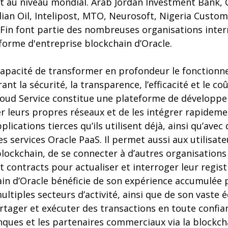
 au niveau mondial. Arab Jordan Investment Bank,
ndian Oil, Intelipost, MTO, Neurosoft, Nigeria Custom
eFin font partie des nombreuses organisations inter
forme d'entreprise blockchain d’Oracle.
a capacité de transformer en profondeur le fonction
rant la sécurité, la transparence, l’efficacité et le co
loud Service constitue une plateforme de dévelop
ser leurs propres réseaux et de les intégrer rapideme
plications tierces qu’ils utilisent déjà, ainsi qu’avec
es services Oracle PaaS. Il permet aussi aux utilisat
ockchain, de se connecter à d’autres organisations
t contracts pour actualiser et interroger leur regist
in d’Oracle bénéficie de son expérience accumulée
ltiples secteurs d’activité, ainsi que de son vaste
tager et exécuter des transactions en toute confian
nques et les partenaires commerciaux via la blockch