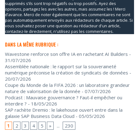
supprimés s’ils sont trop négatifs ou trop positifs. Ayez des
opinions, partagez les avec les autres, mais assumez les ! Merci
d’avance. Merci de noter également que les commentaires ne sont
pas automatiquement envoyés aux rédacteurs de chaque article. Si
vous souhaitez poser une question au rédacteur d'un article,
contactez-le directement, n'utilisez pas les commentaires.
DANS LA MÊME RUBRIQUE :
Wavestone renforce son offre IA en rachetant AI Builders
-
31/07/2026
Assemblée nationale : le rapport sur la souveraineté
numérique préconise la création de syndicats de données
-
20/07/2026
Coupe du Monde de la FIFA 2026 : un laboratoire grandeur
nature de valorisation de la donnée
- 07/07/2026
Podcast : Mauvaise gouvernance ? Faut-il empêcher ou
interdire ?
- 18/05/2026
SAP rachète Dremio : le lakehouse ouvert entre dans la
galaxie SAP Business Data Cloud
- 05/05/2026
1
2
3
4
5
»
...
230