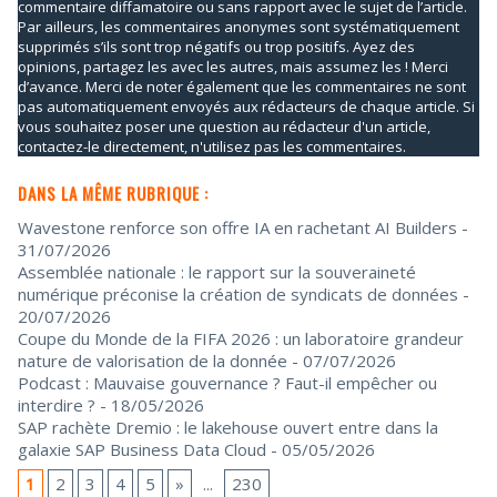
commentaire diffamatoire ou sans rapport avec le sujet de l’article.
Par ailleurs, les commentaires anonymes sont systématiquement
supprimés s’ils sont trop négatifs ou trop positifs. Ayez des
opinions, partagez les avec les autres, mais assumez les ! Merci
d’avance. Merci de noter également que les commentaires ne sont
pas automatiquement envoyés aux rédacteurs de chaque article. Si
vous souhaitez poser une question au rédacteur d'un article,
contactez-le directement, n'utilisez pas les commentaires.
DANS LA MÊME RUBRIQUE :
Wavestone renforce son offre IA en rachetant AI Builders
-
31/07/2026
Assemblée nationale : le rapport sur la souveraineté
numérique préconise la création de syndicats de données
-
20/07/2026
Coupe du Monde de la FIFA 2026 : un laboratoire grandeur
nature de valorisation de la donnée
- 07/07/2026
Podcast : Mauvaise gouvernance ? Faut-il empêcher ou
interdire ?
- 18/05/2026
SAP rachète Dremio : le lakehouse ouvert entre dans la
galaxie SAP Business Data Cloud
- 05/05/2026
1
2
3
4
5
»
...
230