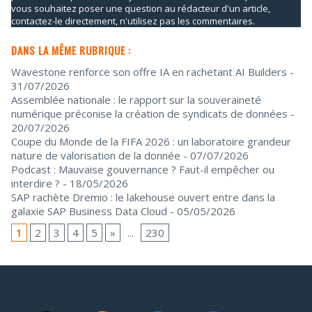
vous souhaitez poser une question au rédacteur d'un article,
contactez-le directement, n'utilisez pas les commentaires.
DANS LA MÊME RUBRIQUE :
Wavestone renforce son offre IA en rachetant AI Builders
-
31/07/2026
Assemblée nationale : le rapport sur la souveraineté
numérique préconise la création de syndicats de données
-
20/07/2026
Coupe du Monde de la FIFA 2026 : un laboratoire grandeur
nature de valorisation de la donnée
- 07/07/2026
Podcast : Mauvaise gouvernance ? Faut-il empêcher ou
interdire ?
- 18/05/2026
SAP rachète Dremio : le lakehouse ouvert entre dans la
galaxie SAP Business Data Cloud
- 05/05/2026
1
2
3
4
5
»
...
230