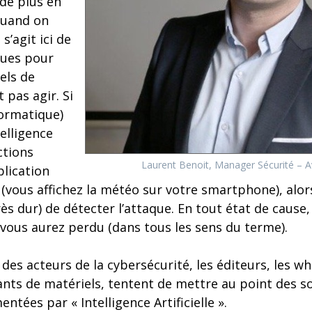
de plus en
Quand on
 s’agit ici de
ques pour
els de
 pas agir. Si
formatique)
telligence
ctions
Laurent Benoit, Manager Sécurité – 
plication
vous affichez la météo sur votre smartphone), alors
ès dur) de détecter l’attaque. En tout état de cause,
 vous aurez perdu (dans tous les sens du terme).
des acteurs de la cybersécurité, les éditeurs, les wh
cants de matériels, tentent de mettre au point des s
tées par « Intelligence Artificielle ».