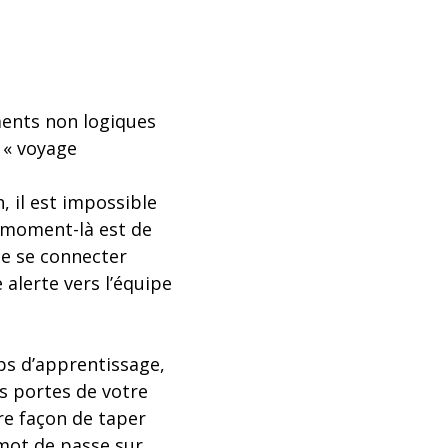
ments non logiques
e « voyage
, il est impossible
e moment-là est de
de se connecter
 alerte vers l’équipe
ps d’apprentissage,
es portes de votre
re façon de taper
e mot de passe sur