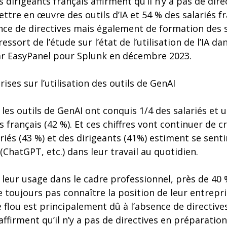
 dirigeants français affirment qu’il n’y a pas de dire
tre en œuvre des outils d’IA et 54 % des salariés f
nce de directives mais également de formation des sa
essort de l’étude sur l’état de l’utilisation de l’IA da
r EasyPanel pour Splunk en décembre 2023.
ises sur l’utilisation des outils de GenAI
les outils de GenAI ont conquis 1/4 des salariés et 
s français (42 %). Et ces chiffres vont continuer de c
riés (43 %) et des dirigeants (41%) estiment se sentir
 (ChatGPT, etc.) dans leur travail au quotidien.
leur usage dans le cadre professionnel, près de 40 
 toujours pas connaître la position de leur entrepris
e flou est principalement dû à l’absence de directive
affirment qu’il n’y a pas de directives en préparation