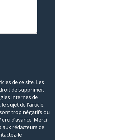
les de ce site. Les
droit de supprimer,
ègles internes de
 sujet de l’article.
sont trop négatifs ou
Merci d’avance. Merci
 aux rédacteurs de
ntactez-le