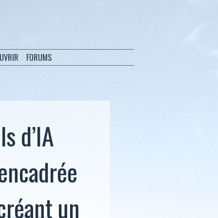
OUVRIR
FORUMS
ls d’IA
 encadrée
 créant un