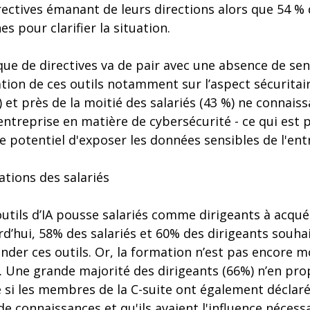
rectives émanant de leurs directions alors que 54 % 
 pour clarifier la situation.
e de directives va de pair avec une absence de sens
isation de ces outils notamment sur l’aspect sécuritair
) et près de la moitié des salariés (43 %) ne connaiss
 entreprise en matière de cybersécurité - ce qui est 
le potentiel d'exposer les données sensibles de l'ent
tions des salariés
outils d’IA pousse salariés comme dirigeants à acqu
d’hui, 58% des salariés et 60% des dirigeants souha
der ces outils. Or, la formation n’est pas encore 
s. Une grande majorité des dirigeants (66%) n’en pr
 si les membres de la C-suite ont également déclaré
e connaissances et qu'ils avaient l'influence néces