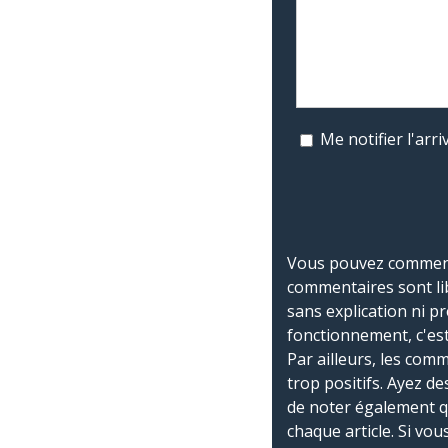
Me notifier l'ar
Vous pouvez commente
commentaires sont li
sans explication ni p
fonctionnement, c'est
Par ailleurs, les co
trop positifs. Ayez de
de noter également 
chaque article. Si vo