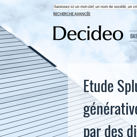
RECHERCHE AVANCÉE
BA
Etude Splu
générativ
par des di