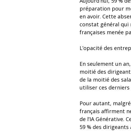
Aujourd’hui, 59 % des
préparation pour met
en avoir. Cette abse
constat général qui r
françaises menée pa
L’opacité des entrepr
En seulement un an, 
moitié des dirigeant
de la moitié des sala
utiliser ces derniers
Pour autant, malgré 
français affirment ne
de l’IA Générative. C
59 % des dirigeants 