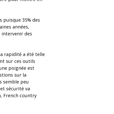
ées puisque 35% des
haines années,
 intervenir des
a rapidité a été telle
t sur ces outils
e une poignée est
stions sur la
ils semble peu
et sécurité va
, French country