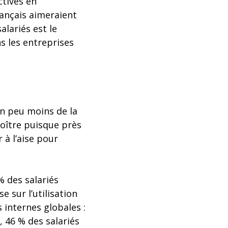
ctives en
rançais aimeraient
lariés est le
ns les entreprises
un peu moins de la
roître puisque près
 à l’aise pour
% des salariés
e sur l’utilisation
s internes globales :
, 46 % des salariés