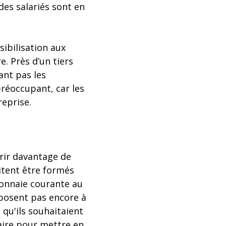
des salariés sont en
ibilisation aux
e. Près d’un tiers
ant pas les
préoccupant, car les
reprise.
érir davantage de
itent être formés
monnaie courante au
oposent pas encore à
 qu'ils souhaitaient
saire pour mettre en