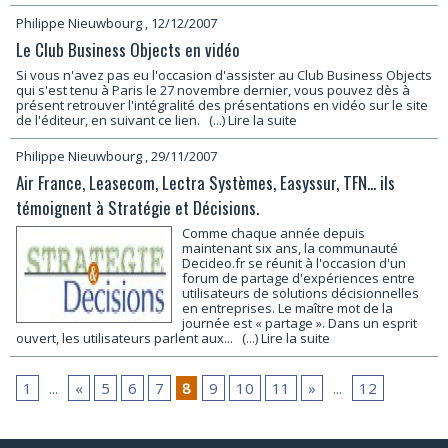
Philippe Nieuwbourg
, 12/12/2007
Le Club Business Objects en vidéo
Si vous n'avez pas eu l'occasion d'assister au Club Business Objects
qui s'est tenu à Paris le 27 novembre dernier, vous pouvez dès à
présent retrouver l'intégralité des présentations en vidéo sur le site
de l'éditeur, en suivant ce lien.
(...) Lire la suite
Philippe Nieuwbourg
, 29/11/2007
Air France, Leasecom, Lectra Systèmes, Easyssur, TFN... ils
témoignent à Stratégie et Décisions.
Comme chaque année depuis
maintenant six ans, la communauté
Decideo.fr se réunit à l'occasion d'un
forum de partage d'expériences entre
utilisateurs de solutions décisionnelles
en entreprises. Le maître mot de la
journée est « partage ». Dans un esprit
ouvert, les utilisateurs parlent aux...
(...) Lire la suite
1
...
«
5
6
7
8
9
10
11
»
...
12