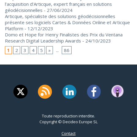
l’acquisition d’Articque, expert français en solutions
géodécisionnelles
- 27/06/2024
Articque, spécialiste des solutions géodécisionnelles
présente ses logiciels Cartes & Données Online et Articque
Platform
- 12/12/2023
Domo et Hope for Henry Finalistes des Prix du Ventana
Research Digital Leadership Awards
- 24/10/2023
1
2
3
4
5
»
...
86
Toute reproduction interdite.
Copyright © Decideo Europe SL
Contact