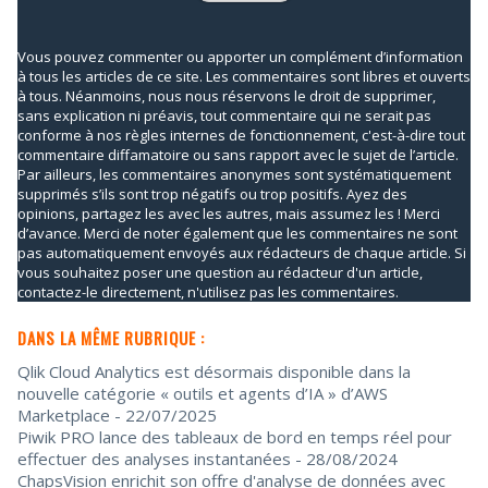
Vous pouvez commenter ou apporter un complément d’information
à tous les articles de ce site. Les commentaires sont libres et ouverts
à tous. Néanmoins, nous nous réservons le droit de supprimer,
sans explication ni préavis, tout commentaire qui ne serait pas
conforme à nos règles internes de fonctionnement, c'est-à-dire tout
commentaire diffamatoire ou sans rapport avec le sujet de l’article.
Par ailleurs, les commentaires anonymes sont systématiquement
supprimés s’ils sont trop négatifs ou trop positifs. Ayez des
opinions, partagez les avec les autres, mais assumez les ! Merci
d’avance. Merci de noter également que les commentaires ne sont
pas automatiquement envoyés aux rédacteurs de chaque article. Si
vous souhaitez poser une question au rédacteur d'un article,
contactez-le directement, n'utilisez pas les commentaires.
DANS LA MÊME RUBRIQUE :
Qlik Cloud Analytics est désormais disponible dans la
nouvelle catégorie « outils et agents d’IA » d’AWS
Marketplace
- 22/07/2025
Piwik PRO lance des tableaux de bord en temps réel pour
effectuer des analyses instantanées
- 28/08/2024
ChapsVision enrichit son offre d'analyse de données avec