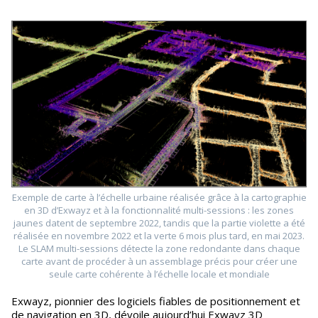
Exemple de carte à l’échelle urbaine réalisée grâce à la cartographie
en 3D d’Exwayz et à la fonctionnalité multi-sessions : les zones
jaunes datent de septembre 2022, tandis que la partie violette a été
réalisée en novembre 2022 et la verte 6 mois plus tard, en mai 2023.
Le SLAM multi-sessions détecte la zone redondante dans chaque
carte avant de procéder à un assemblage précis pour créer une
seule carte cohérente à l’échelle locale et mondiale
Exwayz, pionnier des logiciels fiables de positionnement et
de navigation en 3D, dévoile aujourd’hui Exwayz 3D