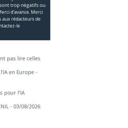
sont trop négatifs ou
Merci d’avance. Merci
 aux rédacteurs de
ntactez-le
 pas lire celles
l’IA en Europe
-
 pour l'IA
CNIL
- 03/08/2026