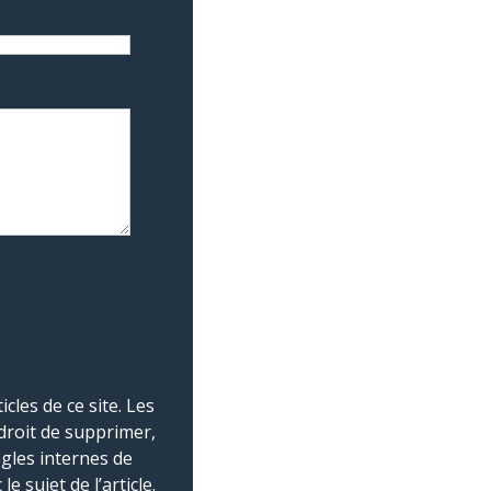
les de ce site. Les
droit de supprimer,
ègles internes de
 sujet de l’article.