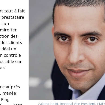
t tout à fait
 prestataire
si un
 miroiter
ction des
des clients
idéal un
un contrôle
ossible sur
ées
le auprès
, menée
 Ping
Zakaria Hajiri, Regional Vice President, EME