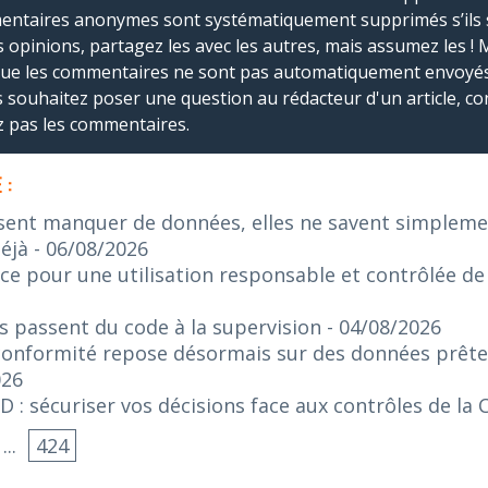
mmentaires anonymes sont systématiquement supprimés s’ils 
s opinions, partagez les avec les autres, mais assumez les ! 
que les commentaires ne sont pas automatiquement envoyés
us souhaitez poser une question au rédacteur d'un article, co
ez pas les commentaires.
 :
sent manquer de données, elles ne savent simplement
éjà
- 06/08/2026
nce pour une utilisation responsable et contrôlée de 
rs passent du code à la supervision
- 04/08/2026
 conformité repose désormais sur des données prêtes
026
: sécuriser vos décisions face aux contrôles de la 
...
424