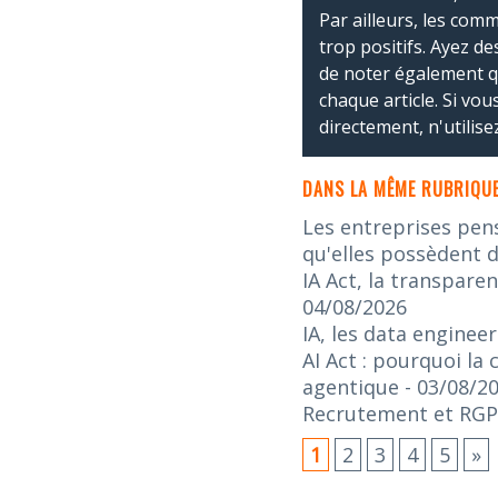
Par ailleurs, les co
trop positifs. Ayez de
de noter également 
chaque article. Si vo
directement, n'utilis
DANS LA MÊME RUBRIQUE
Les entreprises pen
qu'elles possèdent d
IA Act, la transpare
04/08/2026
IA, les data enginee
AI Act : pourquoi la
agentique
- 03/08/2
Recrutement et RGPD 
1
2
3
4
5
»