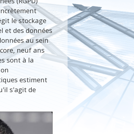
nnées (RGPD)
oncrètement
égit le stockage
el et des données
s données au sein
core, neuf ans
s sont à la
ion
tiques estiment
il s'agit de