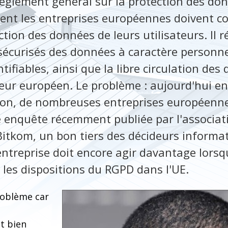
règlement général sur la protection des do
nt les entreprises européennes doivent c
ction des données de leurs utilisateurs. Il r
 sécurisés des données à caractère personn
tifiables, ainsi que la libre circulation de
eur européen. Le problème : aujourd'hui en
on, de nombreuses entreprises européenne
e enquête récemment publiée par l'associat
Bitkom, un bon tiers des décideurs informa
ntreprise doit encore agir davantage lorsqu'
les dispositions du RGPD dans l'UE.
roblème car
t bien