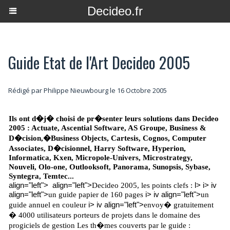
Decideo.fr
Guide Etat de l'Art Decideo 2005
Rédigé par
Philippe Nieuwbourg
le 16 Octobre 2005
Ils ont d�j� choisi de pr�senter leurs solutions dans Decideo
2005 : Actuate, Ascential Software, AS Groupe, Business &
D�cision,�Business Objects, Cartesis, Cognos, Computer
Associates, D�cisionnel, Harry Software, Hyperion,
Informatica, Kxen, Micropole-Univers, Microstrategy,
Nouveli, Olo-one, Outlooksoft, Panorama, Sunopsis, Sybase,
Syntegra, Temtec...
align="left"> align="left">
l> i> iv
Decideo 2005, les points clefs :
align="left">
i> iv align="left">
un guide papier de 160 pages
un
i> iv align="left">
guide annuel en couleur
envoy� gratuitement
� 4000 utilisateurs porteurs de projets dans le domaine des
progiciels de gestion
Les th�mes couverts par le guide :