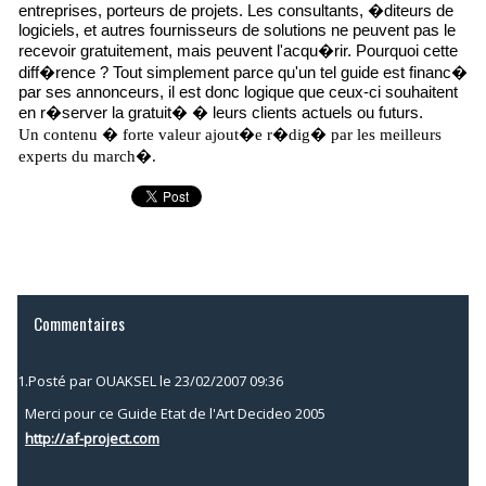
entreprises, porteurs de projets. Les consultants, �diteurs de
logiciels, et autres fournisseurs de solutions ne peuvent pas le
recevoir gratuitement, mais peuvent l'acqu�rir. Pourquoi cette
diff�rence ? Tout simplement parce qu'un tel guide est financ�
par ses annonceurs, il est donc logique que ceux-ci souhaitent
en r�server la gratuit� � leurs clients actuels ou futurs.
Un contenu � forte valeur ajout�e r�dig� par les meilleurs
experts du march�.
Commentaires
1.
Posté par
OUAKSEL
le 23/02/2007 09:36
Merci pour ce Guide Etat de l'Art Decideo 2005
http://af-project.com