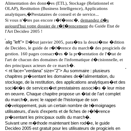
Alimentation des donn�es (ETL), Stockage (Relationnel et
OLAP), Restitution (Business Intelligence), Applications
analytiques,�Prestataires de conseil et de service...
Si vous n'�tes pas encore r�f�renc�,
demandez d�s
aujourd'hui votre dossier de r�f�rencement
du Guide Etat de
l'Art Decideo 2005 !
alig "left">
D�but janvier 2005, para�tra la deuxi�me �dition
de Decideo, le guide de r�f�rence du march� des progiciels de
gestion. 160 pages consacr�es � la pr�sentation de l'�tat de
l'art de chacun des domaines de l'informatique d�cisionnelle, et
des principaux acteurs de ce march�.
< nt face="verdana" size="2">
Au sommaire : plusieurs
chapitres pr�sentant les domaines de�l'alimentation, du
stockage, de la restitution, des applications analytiques�et des
soci�t�s de services�et prestataires associ�s � leur mise
en oeuvre. Chaque chapitre propose un �tat de l'art complet
du march�, avec le rappel de l'historique de son
d�veloppement, puis un certain nombre de t�moignages
utilisateurs, d'avis d'experts et de fiches de r�f�rence
pr�sentant les principaux outils du march�.
Suivant une m�thode maintenant bien rod�e, le guide
Decideo 2005 est gratuit pour les utilisateurs de progiciels en