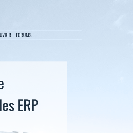
OUVRIR
FORUMS
e
 les ERP