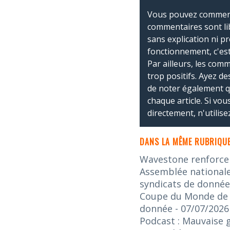
Vous pouvez commente
commentaires sont li
sans explication ni p
fonctionnement, c'est
Par ailleurs, les co
trop positifs. Ayez de
de noter également 
chaque article. Si vo
directement, n'utilis
DANS LA MÊME RUBRIQUE
Wavestone renforce s
Assemblée nationale 
syndicats de donnée
Coupe du Monde de la
donnée
- 07/07/2026
Podcast : Mauvaise 