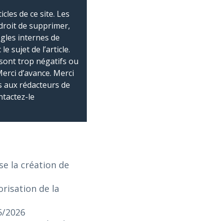
les de ce site. Les
droit de supprimer,
ègles internes de
 sujet de l’article.
sont trop négatifs ou
Merci d’avance. Merci
 aux rédacteurs de
ntactez-le
e la création de
risation de la
5/2026