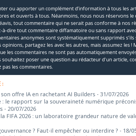
r ou apporter un complément d’information à tous les artic
bres et ouverts à tous. Néanmoins, nous nous réservons le 
réavis, tout commentaire qui ne serait pas conforme à nos r
-à-dire tout commentaire diffamatoire ou sans rapport avec le
mmentaires anonymes sont systématiquement supprimés s’ils 
s opinions, partagez les avec les autres, mais assumez les ! 
que les commentaires ne sont pas automatiquement envoyés
us souhaitez poser une question au rédacteur d'un article, co
ez pas les commentaires.
 :
on offre IA en rachetant AI Builders
- 31/07/2026
: le rapport sur la souveraineté numérique préconis
s
- 20/07/2026
 FIFA 2026 : un laboratoire grandeur nature de valo
gouvernance ? Faut-il empêcher ou interdire ?
- 18/0