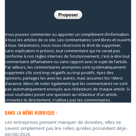
Vous pouvez commenter ou apporter un complément d’information
à tous les articles de ce site. Les commentaires sont libres et ouverts
à tous. Néanmoins, nous nous réservons le droit de supprimer,
sans explication ni préavis, tout commentaire qui ne serait pas
conforme à nos règles internes de fonctionnement, c'est-à-dire tout
commentaire diffamatoire ou sans rapport avec le sujet de l’article.
Par ailleurs, les commentaires anonymes sont systématiquement
supprimés s’ils sont trop négatifs ou trop positifs. Ayez des
opinions, partagez les avec les autres, mais assumez les ! Merci
d’avance. Merci de noter également que les commentaires ne sont
pas automatiquement envoyés aux rédacteurs de chaque article. Si
vous souhaitez poser une question au rédacteur d'un article,
contactez-le directement, n'utilisez pas les commentaires.
DANS LA MÊME RUBRIQUE :
Les entreprises pensent manquer de données, elles ne
savent simplement pas lire celles qu'elles possèdent déjà
-
06/08/2026