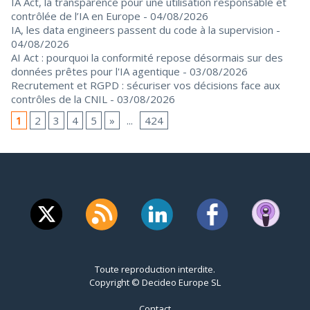
IA Act, la transparence pour une utilisation responsable et
contrôlée de l’IA en Europe
- 04/08/2026
IA, les data engineers passent du code à la supervision
-
04/08/2026
AI Act : pourquoi la conformité repose désormais sur des
données prêtes pour l'IA agentique
- 03/08/2026
Recrutement et RGPD : sécuriser vos décisions face aux
contrôles de la CNIL
- 03/08/2026
1
2
3
4
5
»
...
424
Toute reproduction interdite.
Copyright © Decideo Europe SL
Contact