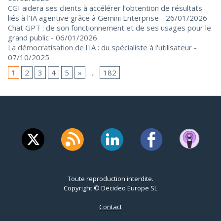
CGI aidera ses clients à accélérer l’obtention de résultats
liés à l’IA agentive grâce à Gemini Enterprise
- 26/01/2026
Chat GPT : de son fonctionnement et de ses usages pour le
grand public
- 06/01/2026
La démocratisation de l'IA : du spécialiste à l'utilisateur
-
07/10/2025
1
2
3
4
5
»
...
182
Toute reproduction interdite.
Copyright © Decideo Europe SL
Contact