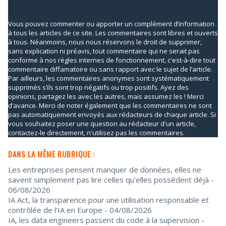
Vous pouvez commenter ou apporter un complément d’information
à tous les articles de ce site. Les commentaires sont libres et ouverts
à tous. Néanmoins, nous nous réservons le droit de supprimer,
sans explication ni préavis, tout commentaire qui ne serait pas
conforme à nos règles internes de fonctionnement, c'est-à-dire tout
commentaire diffamatoire ou sans rapport avec le sujet de l’article.
Par ailleurs, les commentaires anonymes sont systématiquement
supprimés s’ils sont trop négatifs ou trop positifs. Ayez des
opinions, partagez les avec les autres, mais assumez les ! Merci
d’avance. Merci de noter également que les commentaires ne sont
pas automatiquement envoyés aux rédacteurs de chaque article. Si
vous souhaitez poser une question au rédacteur d'un article,
contactez-le directement, n'utilisez pas les commentaires.
DANS LA MÊME RUBRIQUE :
Les entreprises pensent manquer de données, elles ne
savent simplement pas lire celles qu'elles possèdent déjà
-
06/08/2026
IA Act, la transparence pour une utilisation responsable et
contrôlée de l’IA en Europe
- 04/08/2026
IA, les data engineers passent du code à la supervision
-