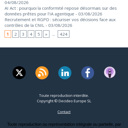
04/08/2026
AI Act : pourquoi la conformité repose désormais sur des
données prêtes pour l'IA agentique
- 03/08/2026
Recrutement et RGPD : sécuriser vos décisions face aux
contrôles de la CNIL
- 03/08/2026
1
2
3
4
5
»
...
424
Toute reproduction interdite.
Copyright © Decideo Europe SL
Contact
Toute reproduction ou représentation intégrale ou partielle, par