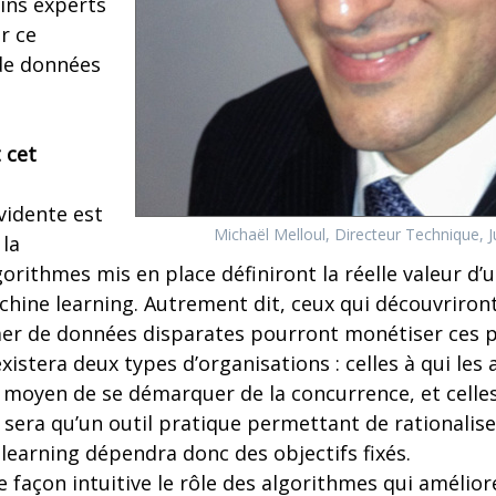
ins experts
r ce
 de données
 cet
vidente est
Michaël Melloul, Directeur Technique, 
 la
rithmes mis en place définiront la réelle valeur d’
hine learning. Autrement dit, ceux qui découvriron
er de données disparates pourront monétiser ces p
existera deux types d’organisations : celles à qui les
 moyen de se démarquer de la concurrence, et celles
sera qu’un outil pratique permettant de rationaliser
learning dépendra donc des objectifs fixés.
açon intuitive le rôle des algorithmes qui améliore