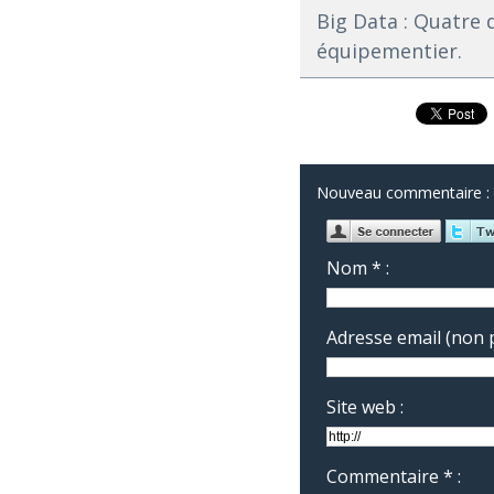
Big Data : Quatre 
équipementier.
Nouveau commentaire :
Nom * :
Adresse email (non p
Site web :
Commentaire * :