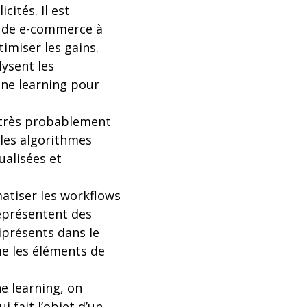
cités. Il est
s de e-commerce à
imiser les gains.
lysent les
ne learning pour
a très probablement
les algorithmes
ualisées et
matiser les workflows
représentent des
iprésents dans le
ue les éléments de
e learning, on
i fait l’objet d’un