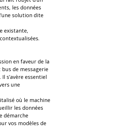
nts, les données
’une solution dite
e existante,
contextualisées.
sion en faveur de la
t bus de messagerie
l s’avère essentiel
 vers une
talisé où le machine
eillir les données
une démarche
jour vos modèles de