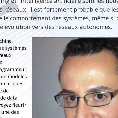
ng et l’intelligence artificielle sont les no
es réseaux. Il est fortement probable que l
e le comportement des systèmes, même si ce
ne évolution vers des réseaux autonomes.
achine
es systèmes
veaux
s
programmeur,
n de modèles
omatiques
e de
 de data
oyez fleurir
t une des