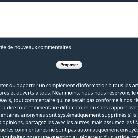
rivée de nouveaux commentaires
r ou apporter un complément d’information à tous les artic
bres et ouverts à tous. Néanmoins, nous nous réservons le 
réavis, tout commentaire qui ne serait pas conforme à nos r
-à-dire tout commentaire diffamatoire ou sans rapport avec le
mmentaires anonymes sont systématiquement supprimés s’ils 
s opinions, partagez les avec les autres, mais assumez les ! 
que les commentaires ne sont pas automatiquement envoyés
us souhaitez poser une question au rédacteur d'un article, co