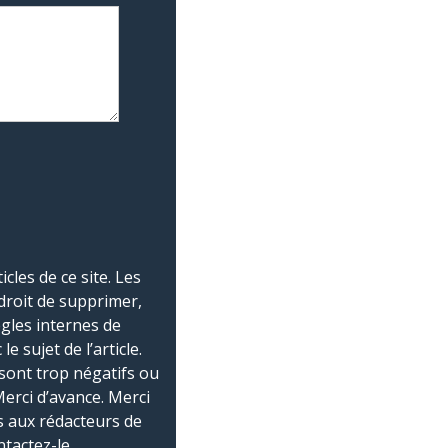
les de ce site. Les
droit de supprimer,
ègles internes de
 sujet de l’article.
sont trop négatifs ou
Merci d’avance. Merci
 aux rédacteurs de
ntactez-le