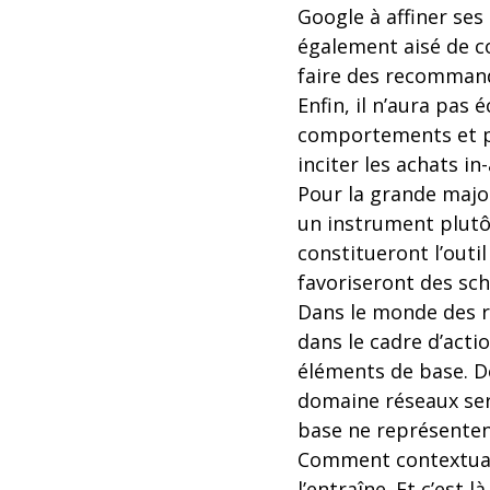
Google à affiner ses 
également aisé de c
faire des recommanda
Enfin, il n’aura pas 
comportements et pe
inciter les achats in
Pour la grande majo
un instrument plutô
constitueront l’outi
favoriseront des s
Dans le monde des ré
dans le cadre d’acti
éléments de base. De
domaine réseaux ser
base ne représenten
Comment contextuali
l’entraîne. Et c’est 