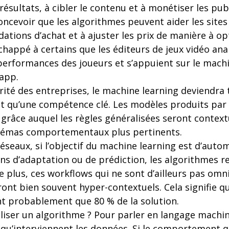
résultats, à cibler le contenu et à monétiser les publi
oncevoir que les algorithmes peuvent aider les site
tions d’achat et à ajuster les prix de manière à opt
échappé à certains que les éditeurs de jeux vidéo ana
rformances des joueurs et s’appuient sur le machi
-app.
rité des entreprises, le machine learning deviendr
t qu’une compétence clé. Les modèles produits par 
l grâce auquel les règles généralisées seront context
chémas comportementaux plus pertinents.
seaux, si l’objectif du machine learning est d’auto
ons d’adaptation ou de prédiction, les algorithmes 
 plus, ces workflows qui ne sont d’ailleurs pas omn
ont bien souvent hyper-contextuels. Cela signifie q
t probablement que 80 % de la solution.
ser un algorithme ? Pour parler en langage machin
là qu’interviennent les données. Si le comportement qu