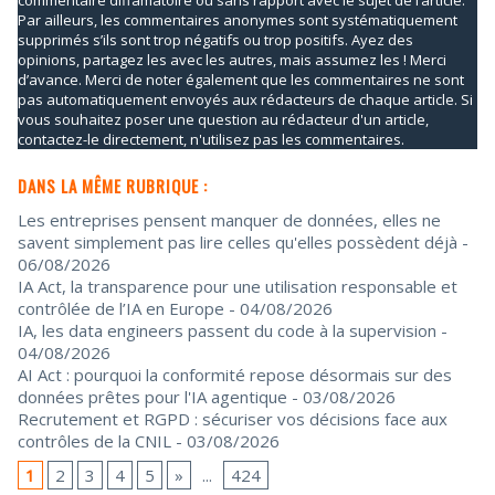
Par ailleurs, les commentaires anonymes sont systématiquement
supprimés s’ils sont trop négatifs ou trop positifs. Ayez des
opinions, partagez les avec les autres, mais assumez les ! Merci
d’avance. Merci de noter également que les commentaires ne sont
pas automatiquement envoyés aux rédacteurs de chaque article. Si
vous souhaitez poser une question au rédacteur d'un article,
contactez-le directement, n'utilisez pas les commentaires.
DANS LA MÊME RUBRIQUE :
Les entreprises pensent manquer de données, elles ne
savent simplement pas lire celles qu'elles possèdent déjà
-
06/08/2026
IA Act, la transparence pour une utilisation responsable et
contrôlée de l’IA en Europe
- 04/08/2026
IA, les data engineers passent du code à la supervision
-
04/08/2026
AI Act : pourquoi la conformité repose désormais sur des
données prêtes pour l'IA agentique
- 03/08/2026
Recrutement et RGPD : sécuriser vos décisions face aux
contrôles de la CNIL
- 03/08/2026
1
2
3
4
5
»
...
424