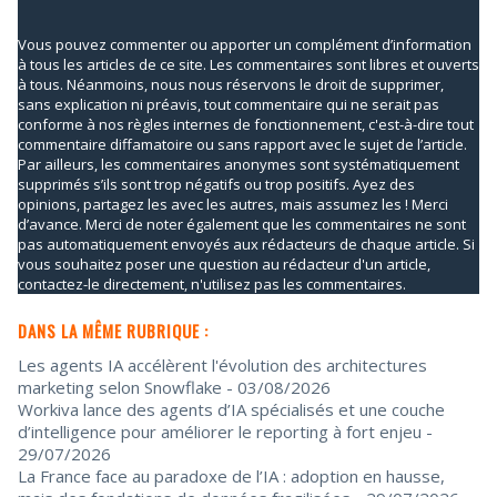
Vous pouvez commenter ou apporter un complément d’information
à tous les articles de ce site. Les commentaires sont libres et ouverts
à tous. Néanmoins, nous nous réservons le droit de supprimer,
sans explication ni préavis, tout commentaire qui ne serait pas
conforme à nos règles internes de fonctionnement, c'est-à-dire tout
commentaire diffamatoire ou sans rapport avec le sujet de l’article.
Par ailleurs, les commentaires anonymes sont systématiquement
supprimés s’ils sont trop négatifs ou trop positifs. Ayez des
opinions, partagez les avec les autres, mais assumez les ! Merci
d’avance. Merci de noter également que les commentaires ne sont
pas automatiquement envoyés aux rédacteurs de chaque article. Si
vous souhaitez poser une question au rédacteur d'un article,
contactez-le directement, n'utilisez pas les commentaires.
DANS LA MÊME RUBRIQUE :
Les agents IA accélèrent l'évolution des architectures
marketing selon Snowflake
- 03/08/2026
Workiva lance des agents d’IA spécialisés et une couche
d’intelligence pour améliorer le reporting à fort enjeu
-
29/07/2026
La France face au paradoxe de l’IA : adoption en hausse,