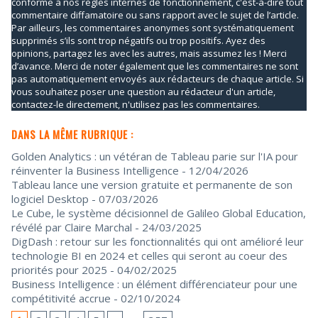
conforme à nos règles internes de fonctionnement, c'est-à-dire tout
commentaire diffamatoire ou sans rapport avec le sujet de l’article.
Par ailleurs, les commentaires anonymes sont systématiquement
supprimés s’ils sont trop négatifs ou trop positifs. Ayez des
opinions, partagez les avec les autres, mais assumez les ! Merci
d’avance. Merci de noter également que les commentaires ne sont
pas automatiquement envoyés aux rédacteurs de chaque article. Si
vous souhaitez poser une question au rédacteur d'un article,
contactez-le directement, n'utilisez pas les commentaires.
DANS LA MÊME RUBRIQUE :
Golden Analytics : un vétéran de Tableau parie sur l'IA pour
réinventer la Business Intelligence
- 12/04/2026
Tableau lance une version gratuite et permanente de son
logiciel Desktop
- 07/03/2026
Le Cube, le système décisionnel de Galileo Global Education,
révélé par Claire Marchal
- 24/03/2025
DigDash : retour sur les fonctionnalités qui ont amélioré leur
technologie BI en 2024 et celles qui seront au coeur des
priorités pour 2025
- 04/02/2025
Business Intelligence : un élément différenciateur pour une
compétitivité accrue
- 02/10/2024