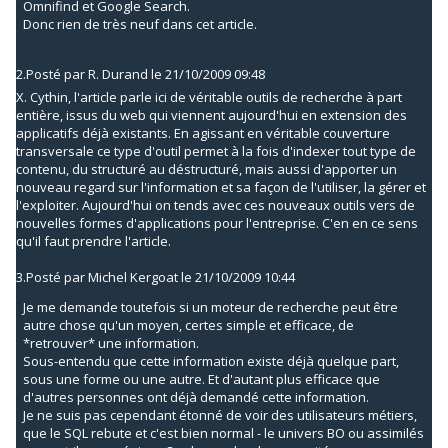
Omnifind et Google Search.
Donc rien de très neuf dans cet article.
2.
Posté par
R. Durand
le 21/10/2009 09:48
X. Cythin, l'article parle ici de véritable outils de recherche à part
entière, issus du web qui viennent aujourd'hui en extension des
applicatifs déjà existants. En agissant en véritable couverture
transversale ce type d'outil permet à la fois d'indexer tout type de
contenu, du structuré au déstructuré, mais aussi d'apporter un
nouveau regard sur l'information et sa façon de l'utiliser, la gérer et
l'exploiter. Aujourd'hui on tends avec ces nouveaux outils vers de
nouvelles formes d'applications pour l'entreprise. C'en en ce sens
qu'il faut prendre l'article.
3.
Posté par
Michel Kergoat
le 21/10/2009 10:44
Je me demande toutefois si un moteur de recherche peut être
autre chose qu'un moyen, certes simple et efficace, de
*retrouver* une information.
Sous-entendu que cette information existe déjà quelque part,
sous une forme ou une autre. Et d'autant plus efficace que
d'autres personnes ont déjà demandé cette information.
Je ne suis pas cependant étonné de voir des utilisateurs métiers,
que le SQL rebute et c'est bien normal - le univers BO ou assimilés