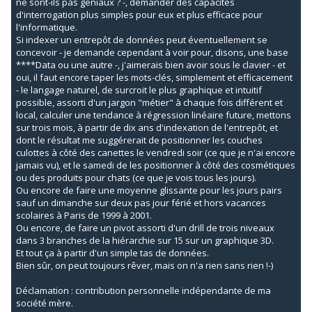
ne sont-ils pas géniaux ? -, demander des capacités
d'interrogation plus simples pour eux et plus efficace pour
l'informatique.
Si indexer un entrepôt de données peut éventuellement se
concevoir - je demande cependant à voir pour, disons, une base
****Data ou une autre -, j'aimerais bien avoir sous le clavier - et
oui, il faut encore taper les mots-clés, simplement et efficacement
- le langage naturel, de surcroit le plus graphique et intuitif
possible, assorti d'un jargon "métier" à chaque fois différent et
local, calculer une tendance à régression linéaire future, mettons
sur trois mois, à partir de dix ans d'indexation de l'entrepôt, et
dont le résultat me suggérerait de positionner les couches
culottes à côté des canettes le vendredi soir (ce que je n'ai encore
jamais vu), et le samedi de les positionner à côté des cosmétiques
ou des produits pour chats (ce que je vois tous les jours).
Ou encore de faire une moyenne glissante pour les jours pairs
sauf un dimanche sur deux pas jour férié et hors vacances
scolaires à Paris de 1999 à 2001.
Ou encore, de faire un pivot assorti d'un drill de trois niveaux
dans 3 branches de la hiérarchie sur 15 sur un graphique 3D.
Et tout ça à partir d'un simple tas de données.
Bien sûr, on peut toujours rêver, mais on n'a rien sans rien !-)
Déclamation : contribution personnelle indépendante de ma
société mère.